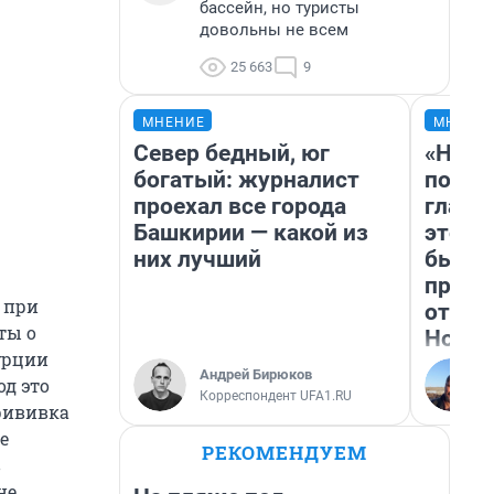
бассейн, но туристы
довольны не всем
25 663
9
МНЕНИЕ
МНЕНИ
Север бедный, юг
«Нико
богатый: журналист
побед
проехал все города
главн
Башкирии — какой из
этого
них лучший
бьет 
прока
 при
отзыв
ты о
Нолан
урции
Андрей Бирюков
од это
Корреспондент UFA1.RU
прививка
е
РЕКОМЕНДУЕМ
в
не