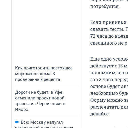
потребуется.
Если прививки н
сдавать тесты. 
72 часа до въез
сделанного не р
Еще одно услови
действует с 15 
Как приготовить настоящее
напомним, что 
мороженое дома: 3
за 72 часа пере
проверенных рецепта
основе будет а
Дороги не будет: в Уфе
необходимо буд
отменили проект новой
Форму можно з
трассы из Черниковки в
распечатать ил
Инорс
девайсе.
Всю Москву напугал