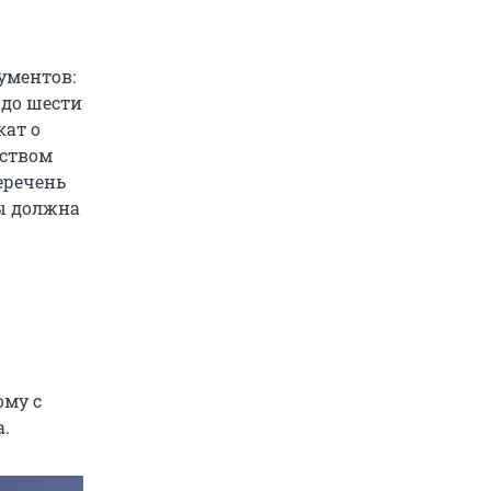
ументов:
 до шести
кат о
рством
еречень
ны должна
ому с
.