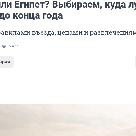
или Египет? Выбираем, куда 
до конца года
равилами въезда, ценами и развлечения
0
5 477
арий