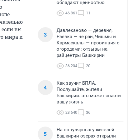
обладают ценностью
о
46 861
11
исле
нчательно
, если вы
Давлеканово — деревня,
3
го мира и
Раевка — не рай, Чишмы и
Кармаскалы — провинция с
огородами: отзывы на
райцентры Башкирии
36 204
20
Как звучит БПЛА.
4
Послушайте, жители
Башкирии: это может спасти
вашу жизнь
28 640
36
На популярных у жителей
5
Башкирии озерах открыли