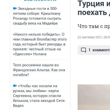
Турция 
Звездные гости в 500-
поехать 
летнем соборе: Криштиану
Роналду готовится сыграть
свадьбу века на Мадейре
Что там с п
«Никого нельзя победить». О
22 сентября 2021, 08:0
чем главный блокбастер этого
года, который бьет рекорды в
прокате: честный отзыв на
1
коммент
«Одиссею» Нолана
Тело россиянки нашли во
Французских Альпах. Как она
погибла?
«Чтобы нас носили на
ручках, мы любим»: нерпа
Сергеевна, которую спасли
бельком, стала звездой Сети.
Видео