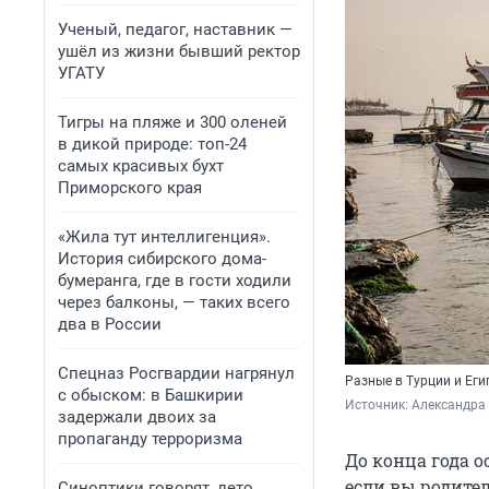
Ученый, педагог, наставник —
ушёл из жизни бывший ректор
УГАТУ
Тигры на пляже и 300 оленей
в дикой природе: топ-24
самых красивых бухт
Приморского края
«Жила тут интеллигенция».
История сибирского дома-
бумеранга, где в гости ходили
через балконы, — таких всего
два в России
Спецназ Росгвардии нагрянул
Разные в Турции и Еги
с обыском: в Башкирии
Источник: 
Александра
задержали двоих за
пропаганду терроризма
До конца года о
если вы родите
Синоптики говорят, лето