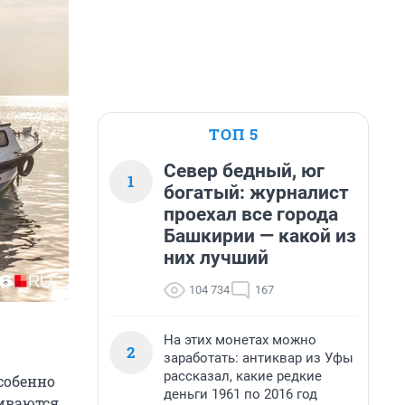
ТОП 5
Север бедный, юг
1
богатый: журналист
проехал все города
Башкирии — какой из
них лучший
104 734
167
На этих монетах можно
2
заработать: антиквар из Уфы
рассказал, какие редкие
Особенно
деньги 1961 по 2016 год
чиваются