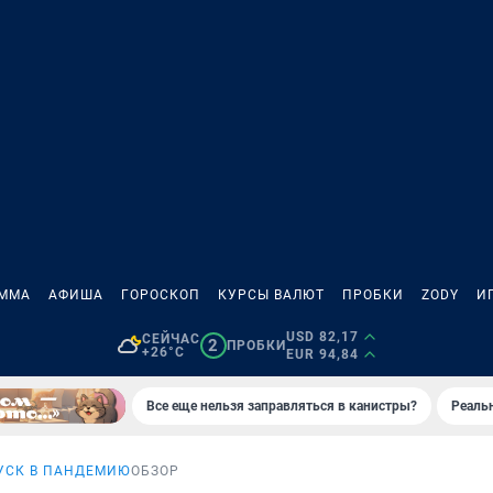
АММА
АФИША
ГОРОСКОП
КУРСЫ ВАЛЮТ
ПРОБКИ
ZODY
И
USD 82,17
СЕЙЧАС
2
ПРОБКИ
+26°C
EUR 94,84
Все еще нельзя заправляться в канистры?
Реаль
УСК В ПАНДЕМИЮ
ОБЗОР