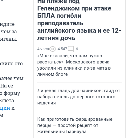
На пляже под
Геленджиком при атаке
БПЛА погибли
преподаватель
 идите
английского языка и ее 12-
 чем за
летняя дочь
тигены,
4 часа
4 547
6
«Мне сказали, что нам нужно
расстаться». Московского врача
авило это
уволили из клиники из-за мата в
личном блоге
ранее чем
На ее
Лицевая гладь для чайников: гайд от
ую форму
набора петель до первого готового
ылета.
изделия
рции
и
ам
Как приготовить фаршированные
перцы — простой рецепт от
жительницы Барнаула