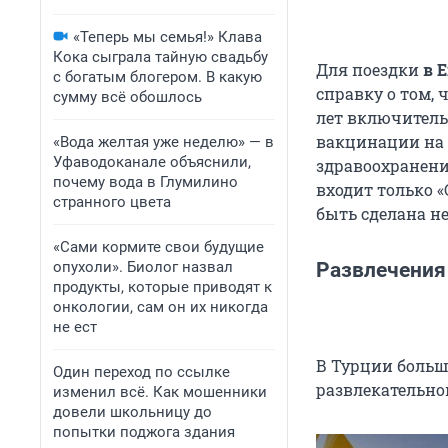
«Теперь мы семья!» Клава
Кока сыграла тайную свадьбу
Для поездки
в 
с богатым блогером. В какую
справку о том, 
сумму всё обошлось
лет включитель
вакцинации на
«Вода желтая уже неделю» — в
Уфаводоканале объяснили,
здравоохранени
почему вода в Глумилино
входит только 
странного цвета
быть сделана не
«Сами кормите свои будущие
опухоли». Биолог назвал
Развлечения
продукты, которые приводят к
онкологии, сам он их никогда
не ест
В Турции больш
Один переход по ссылке
развлекательно
изменил всё. Как мошенники
довели школьницу до
попытки поджога здания