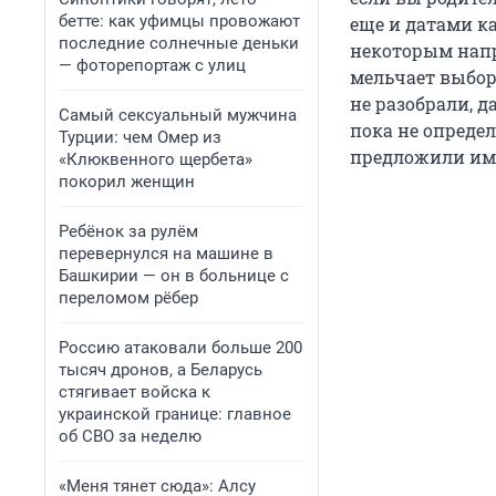
бетте: как уфимцы провожают
еще и датами ка
последние солнечные деньки
некоторым напр
— фоторепортаж с улиц
мельчает выбор
не разобрали, д
Самый сексуальный мужчина
пока не опреде
Турции: чем Омер из
предложили им в
«Клюквенного щербета»
покорил женщин
Ребёнок за рулём
перевернулся на машине в
Башкирии — он в больнице с
переломом рёбер
Россию атаковали больше 200
тысяч дронов, а Беларусь
стягивает войска к
украинской границе: главное
об СВО за неделю
«Меня тянет сюда»: Алсу