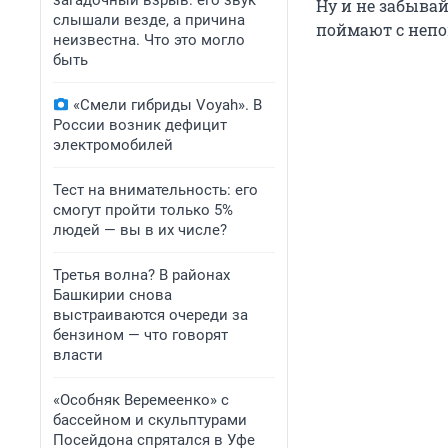
загадочный взрыв: его звук
Ну и не забыва
слышали везде, а причина
поймают с неп
неизвестна. Что это могло
быть
«Смели гибриды Voyah». В
России возник дефицит
электромобилей
Тест на внимательность: его
смогут пройти только 5%
людей — вы в их числе?
Третья волна? В районах
Башкирии снова
выстраиваются очереди за
бензином — что говорят
власти
«Особняк Веремеенко» с
бассейном и скульптурами
Посейдона спрятался в Уфе