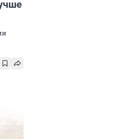
лучше
ми