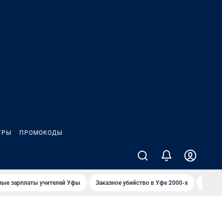
ГРЫ
ПРОМОКОДЫ
ные зарплаты учителей Уфы
Заказное убийство в Уфе 2000-х
Каким