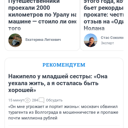
Путешественники
этого года, ко
проехали 2000
бьет рекорды 
километров по Уралу на
прокате: честн
машине — стоило ли оно
отзыв на «Оди
того
Нолана
Стас Соколов
Екатерина Литкевич
Эксперт
РЕКОМЕНДУЕМ
Накипело у младшей сестры: «Она
уехала жить, а я осталась быть
хорошей»
15 минут
284
Обсудить
«Он мне угрожает и портит жизнь»: москвич обвинил
турагента из Волгограда в мошенничестве и пропаже
почти миллиона рублей