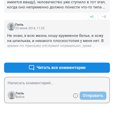
имеется ввиду), человечество уже ступило в тот этап, 
когда оно непременно должно понести что-то типа 
наказания. Бог, не бог свершить должен, не в этом 
+0
–0
суть. Как говорил мой прадед: "каждые 50 лет 
человеку необходима война, чтобы хоть немного 
Гость
"очиститься от грязи", дабы стать более человечными 
20 июня 2014, 11:25
на следующие 50 лет"
Не знаю, я всю жизнь ношу кружевное белье, и хожу 
на шпильках, и никакого плоскостопия у меня нет. В 
армии по призыву отслужил нормально, даже 
орденом наградили
+0
–0
Читать все комментарии
Гость
Отправить
Войти