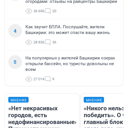
огородами: отзывы на райцентры Башкирии
36 696
20
Как звучит БПЛА. Послушайте, жители
4
Башкирии: это может спасти вашу жизнь
28 836
36
На популярных у жителей Башкирии озерах
5
открыли бассейн, но туристы довольны не
всем
27 014
9
МНЕНИЕ
МНЕНИЕ
«Нет некрасивых
«Никого нельз
городов, есть
победить». О ч
недофинансированные».
главный блокб