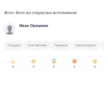
Фото: Фото из открытых источников
Иван Орешкин
Госдума
Олег Михеев
Таможня
Законопроект
Ор
0
0
0
0
0