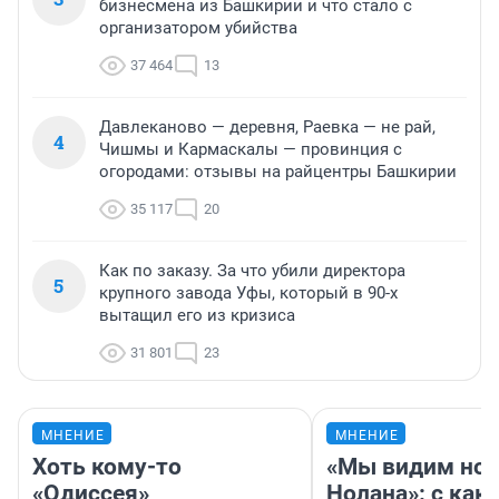
бизнесмена из Башкирии и что стало с
организатором убийства
37 464
13
Давлеканово — деревня, Раевка — не рай,
4
Чишмы и Кармаскалы — провинция с
огородами: отзывы на райцентры Башкирии
35 117
20
Как по заказу. За что убили директора
5
крупного завода Уфы, который в 90-х
вытащил его из кризиса
31 801
23
МНЕНИЕ
МНЕНИЕ
Хоть кому-то
«Мы видим нов
«Одиссея»
Нолана»: с как