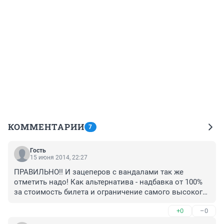
КОММЕНТАРИИ
7
Гость
15 июня 2014, 22:27
ПРАВИЛЬНО!! И зацеперов с вандалами так же 
отметить надо! Как альтернатива - надбавка от 100% 
за стоимость билета и ограничение самого высокого 
класса обслуживания: например зацеперам не лучше 
+0
–0
2-го, а вандалам ничего кроме общего не продавать.