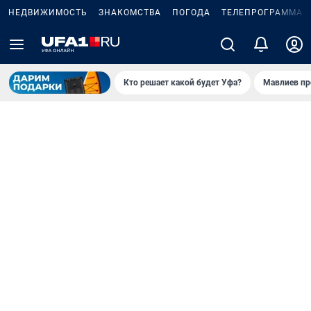
НЕДВИЖИМОСТЬ
ЗНАКОМСТВА
ПОГОДА
ТЕЛЕПРОГРАММА
Кто решает какой будет Уфа?
Мавлиев пр