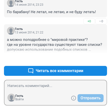
Гость
14 июня 2014, 23:23
По барабану! Не летал, не летаю, и не буду летать!
+0
–0
Гость
13 июня 2014, 21:22
а можно поподробнее о "мировой практике"?

где на уровне государства существуют такие списки? 
допускаю использование подобных списков 
авиаперевозчиками и обмен ими между собой, но 
+0
–0
мне кажется, нормальное государство на такое 
нарушение прав человека не пойдет...

проще судом решение принять по конкретному 
Читать все комментарии
дебоширу и не напрягаться целой думе, не 
заниматься самопиаром нужно, а работать 
избранникам..
Гость
Отправить
Войти