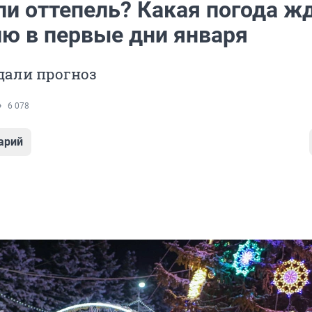
ли оттепель? Какая погода ж
ю в первые дни января
дали прогноз
6 078
арий