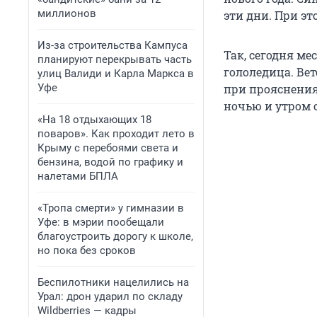
миллионов
эти дни. При эт
Из-за строительства Кампуса
Так, сегодня ме
планируют перекрывать часть
гололедица. Вет
улиц Валиди и Карла Маркса в
Уфе
при прояснениях
ночью и утром 
«На 18 отдыхающих 18
поваров». Как проходит лето в
Крыму с перебоями света и
бензина, водой по графику и
налетами БПЛА
«Тропа смерти» у гимназии в
Уфе: в мэрии пообещали
благоустроить дорогу к школе,
но пока без сроков
Беспилотники нацелились на
Урал: дрон ударил по складу
Wildberries — кадры