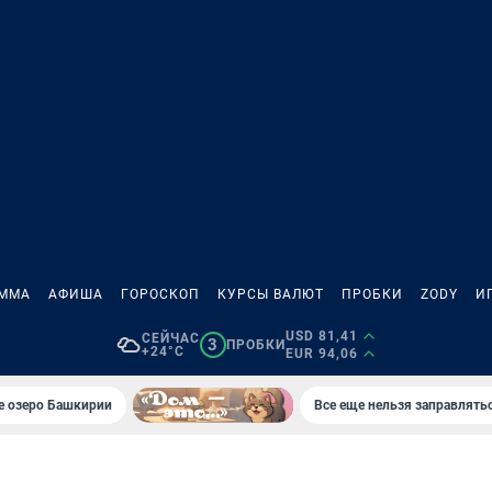
АММА
АФИША
ГОРОСКОП
КУРСЫ ВАЛЮТ
ПРОБКИ
ZODY
И
USD 81,41
СЕЙЧАС
3
ПРОБКИ
+24°C
EUR 94,06
е озеро Башкирии
Все еще нельзя заправлять