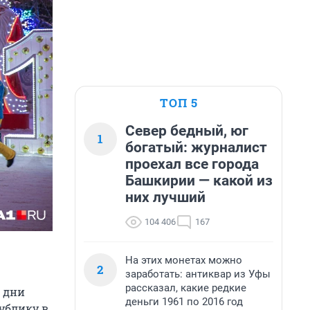
ТОП 5
Север бедный, юг
1
богатый: журналист
проехал все города
Башкирии — какой из
них лучший
104 406
167
На этих монетах можно
2
заработать: антиквар из Уфы
рассказал, какие редкие
е дни
деньги 1961 по 2016 год
ублику в