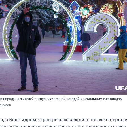
да порадуют жителей республики теплой погодой и небольшим снегопадом
пкулов
ря, в Башгидрометцентре рассказали о погоде в первы
иноптики предупредили о снегопадах, ожидающих респ