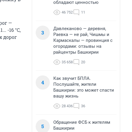
обладают ценностью
46 752
11
рог —
Давлеканово — деревня,
. -16 °С,
3
Раевка — не рай, Чишмы и
х дорог
Кармаскалы — провинция с
огородами: отзывы на
райцентры Башкирии
35 658
20
Как звучит БПЛА.
4
Послушайте, жители
Башкирии: это может спасти
вашу жизнь
28 436
36
Обращение ФСБ к жителям
5
Башкирии