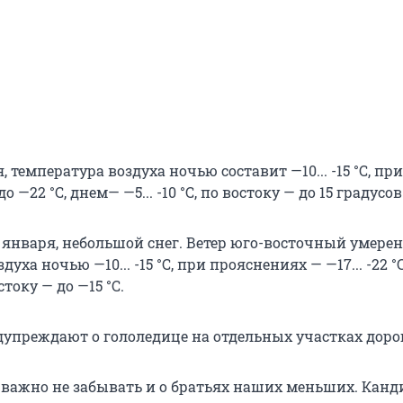
, температура воздуха ночью составит —10... -15 °C, при
 —22 °С, днем— —5... -10 °C, по востоку — до 15 градусо
3 января, небольшой снег. Ветер юго-восточный умере
уха ночью —10... -15 °C, при прояснениях — —17... -22 °
остоку — до —15 °C.
упреждают о гололедице на отдельных участках дорог
 важно не забывать и о братьях наших меньших. Канд