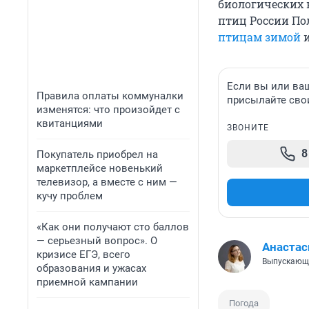
биологических 
птиц России По
птицам зимой
и
Если вы или ва
Правила оплаты коммуналки
присылайте свои
изменятся: что произойдет с
квитанциями
ЗВОНИТЕ
8
Покупатель приобрел на
маркетплейсе новенький
телевизор, а вместе с ним —
кучу проблем
«Как они получают сто баллов
— серьезный вопрос». О
Анастас
кризисе ЕГЭ, всего
Выпускающ
образования и ужасах
приемной кампании
Погода