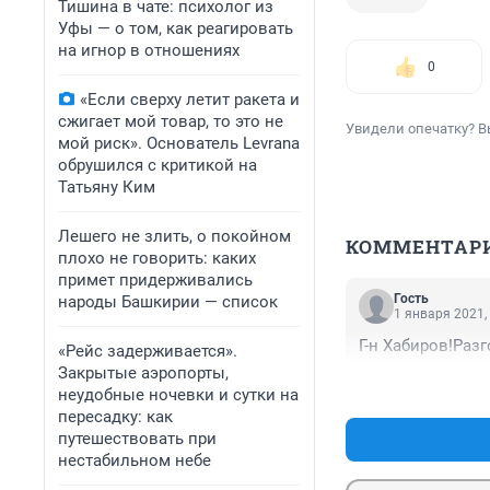
Тишина в чате: психолог из
Уфы — о том, как реагировать
на игнор в отношениях
0
«Если сверху летит ракета и
сжигает мой товар, то это не
Увидели опечатку? В
мой риск». Основатель Levrana
обрушился с критикой на
Татьяну Ким
Лешего не злить, о покойном
КОММЕНТАР
плохо не говорить: каких
примет придерживались
Гость
народы Башкирии — список
1 января 2021,
Г-н Хабиров!Разг
«Рейс задерживается».
Закрытые аэропорты,
неудобные ночевки и сутки на
пересадку: как
путешествовать при
нестабильном небе