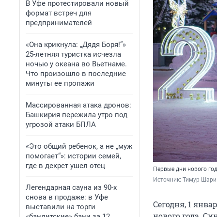
В Уфе протестировали новый
формат встреч для
предпринимателей
«Она крикнула: „Дядя Боря!“»
25-летняя туристка исчезла
ночью у океана во Вьетнаме.
Что произошло в последние
минуты ее пропажи
Массированная атака дронов:
Башкирия пережила утро под
угрозой атаки БПЛА
«Это общий ребенок, а не „муж
помогает“»: истории семей,
где в декрет ушел отец
Первые дни нового го
Источник: 
Тимур Шари
Легендарная сауна из 90-х
снова в продаже: в Уфе
Сегодня, 1 янва
выставили на торги
нового года. С
«бандитские» бани за 12