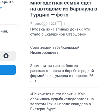
 охраны
многодетная семья едет
им
на автодоме из Барнаула в
Турцию — фото
7 часов
4 326
1
Пуговка из «Папиных дочек»: что
ния,
стало с Екатериной Старшовой
Соль земли забайкальской.
Нижегородцевы
Знаменитая тикток-блогер,
рассказывавшая о борьбе с редкой
формой рака, умерла в возрасте 26
лет
«Не хочется в это верить». Как
сложилась судьба «следователя на
золотом Lexus» после скандала в
Екатеринбурге