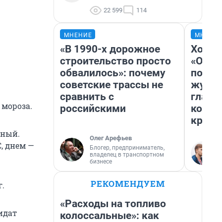
22 599
114
МНЕНИЕ
МНЕНИ
«В 1990-х дорожное
Хоть 
строительство просто
«Одис
обвалилось»: почему
понра
советские трассы не
журна
сравнить с
главн
в мороза.
российскими
котор
крити
нный.
Олег Арефьев
C, днем —
Блогер, предприниматель,
владелец в транспортном
бизнесе
РЕКОМЕНДУЕМ
.
«Расходы на топливо
идат
колоссальные»: как