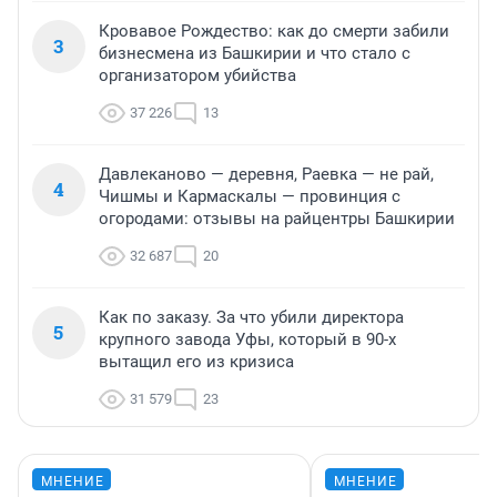
Кровавое Рождество: как до смерти забили
3
бизнесмена из Башкирии и что стало с
организатором убийства
37 226
13
Давлеканово — деревня, Раевка — не рай,
4
Чишмы и Кармаскалы — провинция с
огородами: отзывы на райцентры Башкирии
32 687
20
Как по заказу. За что убили директора
5
крупного завода Уфы, который в 90-х
вытащил его из кризиса
31 579
23
МНЕНИЕ
МНЕНИЕ