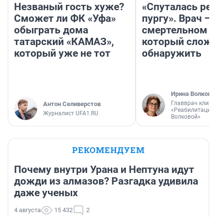
Незваный гость хуже?
«Спуталась реч
Сможет ли ФК «Уфа»
пургу». Врач — 
обыграть дома
смертельном д
татарский «КАМАЗ»,
который слож
который уже не тот
обнаружить
Ирина Волкова
Главврач клини
Антон Селиверстов
«Реабилитация 
Журналист UFA1.RU
Волковой»
РЕКОМЕНДУЕМ
Почему внутри Урана и Нептуна идут
дожди из алмазов? Разгадка удивила
даже ученых
4 августа
15 432
2