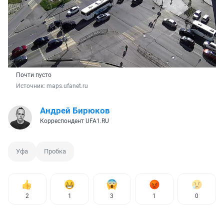
Почти пусто
Источник: 
maps.ufanet.ru
Андрей Бирюков
Корреспондент UFA1.RU
Уфа
Пробка
2
1
3
1
0