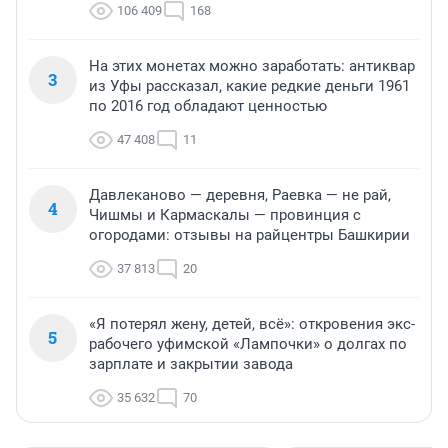
106 409
168
На этих монетах можно заработать: антиквар
3
из Уфы рассказал, какие редкие деньги 1961
по 2016 год обладают ценностью
47 408
11
Давлеканово — деревня, Раевка — не рай,
4
Чишмы и Кармаскалы — провинция с
огородами: отзывы на райцентры Башкирии
37 813
20
«Я потерял жену, детей, всё»: откровения экс-
5
рабочего уфимской «Лампочки» о долгах по
зарплате и закрытии завода
35 632
70