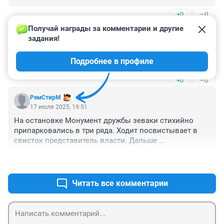
+0
–0
Получай награды за комментарии и другие 
Гость
17 июля 2025, 20:18
задания!
А.куда.все.едут.после.работы.не.могу.домой.добратся
Подробнее в профиле
.пять.ост.40.мин.ехал
+0
–0
РемСтирМ
17 июля 2025, 19:51
На остановке Монумент дружбы зеваки cтихийно 
припарковались в три ряда. Ходит посвистывает в 
свисток представитель власти. Дальше 
насвистывания дело не идет
+2
–0
Читать все комментарии