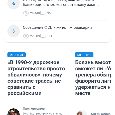
4
Башкирии: это может спасти вашу жизнь
28 448
36
Обращение ФСБ к жителям Башкирии
5
22 609
114
МНЕНИЕ
МНЕНИЕ
«В 1990-х дорожное
Боязнь высоты
строительство просто
сможет ли «Уфа
обвалилось»: почему
тренера обыгр
советские трассы не
фаворита лиги 
сравнить с
удержаться на
российскими
месте
Олег Арефьев
Блогер, предприниматель,
Антон Селивер