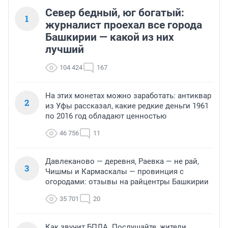
Север бедный, юг богатый:
1
журналист проехал все города
Башкирии — какой из них
лучший
104 424
167
На этих монетах можно заработать: антиквар
2
из Уфы рассказал, какие редкие деньги 1961
по 2016 год обладают ценностью
46 756
11
Давлеканово — деревня, Раевка — не рай,
3
Чишмы и Кармаскалы — провинция с
огородами: отзывы на райцентры Башкирии
35 701
20
Как звучит БПЛА. Послушайте, жители