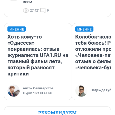
всем
27 421
9
МНЕНИЕ
МНЕНИЕ
Хоть кому-то
Колобок-колобо
«Одиссея»
тебя боюсь! Ра
понравилась: отзыв
отложили прок
журналиста UFA1.RU на
«Человека-пау
главный фильм лета,
отзыв о фильм
который разносят
«человека-бул
критики
Антон Селиверстов
Надежда Губар
Журналист UFA1.RU
РЕКОМЕНДУЕМ