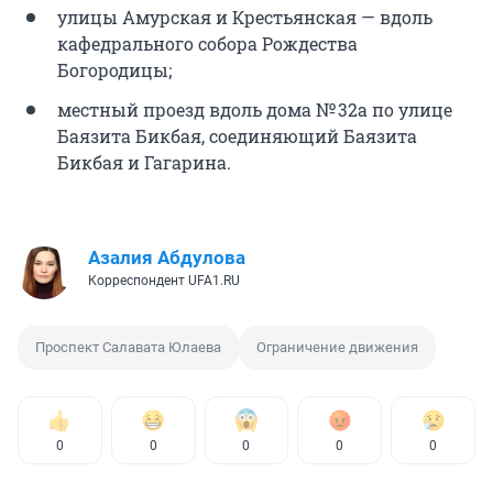
улицы Амурская и Крестьянская — вдоль
кафедрального собора Рождества
Богородицы;
местный проезд вдоль дома № 32а по улице
Баязита Бикбая, соединяющий Баязита
Бикбая и Гагарина.
Азалия Абдулова
Корреспондент UFA1.RU
Проспект Салавата Юлаева
Ограничение движения
0
0
0
0
0