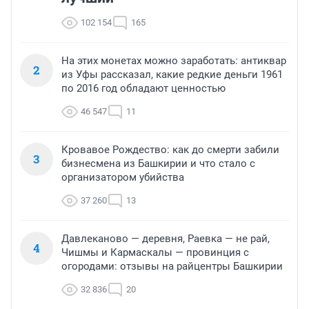
102 154
165
На этих монетах можно заработать: антиквар
2
из Уфы рассказал, какие редкие деньги 1961
по 2016 год обладают ценностью
46 547
11
Кровавое Рождество: как до смерти забили
3
бизнесмена из Башкирии и что стало с
организатором убийства
37 260
13
Давлеканово — деревня, Раевка — не рай,
4
Чишмы и Кармаскалы — провинция с
огородами: отзывы на райцентры Башкирии
32 836
20