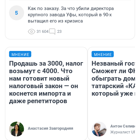
Как по заказу. За что убили директора
5
крупного завода Уфы, который в 90-х
вытащил его из кризиса
31 604
23
МНЕНИЕ
МНЕНИЕ
Продашь за 3000, налог
Незваный гост
возьмут с 4000. Что
Сможет ли ФК 
нам готовит новый
обыграть дома
налоговый закон — он
татарский «КА
коснется импорта и
который уже не
даже репетиторов
Антон Селивер
Анастасия Завгородняя
Журналист UFA1