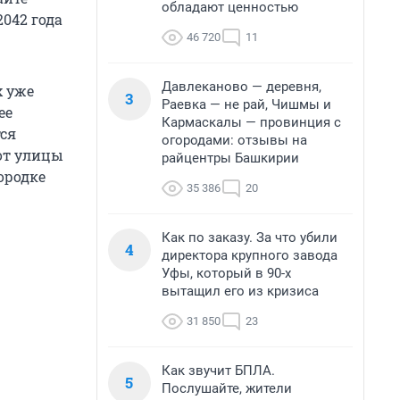
обладают ценностью
042 года
46 720
11
Давлеканово — деревня,
х уже
3
Раевка — не рай, Чишмы и
ее
Кармаскалы — провинция с
тся
огородами: отзывы на
от улицы
райцентры Башкирии
ородке
35 386
20
Как по заказу. За что убили
4
директора крупного завода
Уфы, который в 90-х
вытащил его из кризиса
31 850
23
Как звучит БПЛА.
5
Послушайте, жители