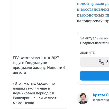
новой трассы д
и восстановле
парковочных п
велодорожек, п
За актуальными
Подписывайтесь 
ЗВОНИТЕ
ЕГЭ хотят отменить к 2027
8
году: в Госдуме уже
придумали замену. Новости 6
августа
«Этот малыш бродил по
нашим землям ещё в
ледниковый период»: в
Артем С
Башкирии нашли челюсть
корреспонд
мамонтенка