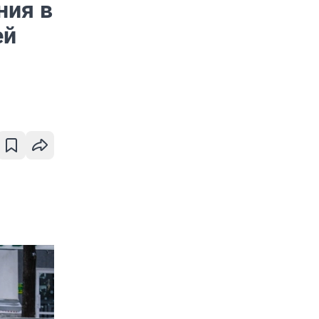
ния в
ей