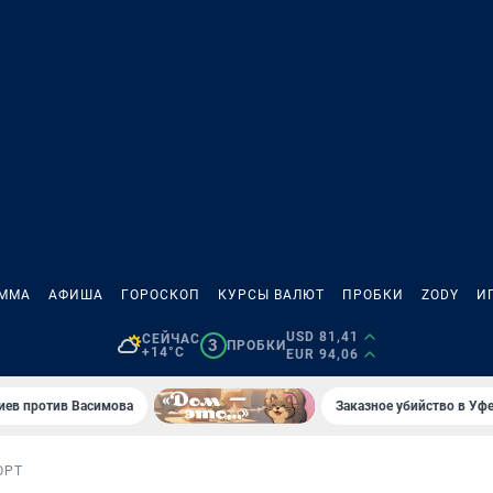
АММА
АФИША
ГОРОСКОП
КУРСЫ ВАЛЮТ
ПРОБКИ
ZODY
И
USD 81,41
СЕЙЧАС
3
ПРОБКИ
+14°C
EUR 94,06
иев против Васимова
Заказное убийство в Уфе
ОРТ