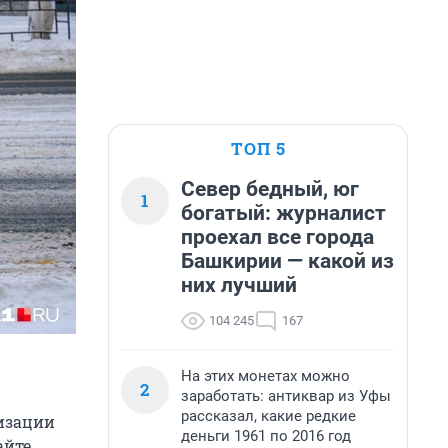
ТОП 5
Север бедный, юг
1
богатый: журналист
проехал все города
Башкирии — какой из
них лучший
104 245
167
На этих монетах можно
2
заработать: антиквар из Уфы
рассказал, какие редкие
изации
деньги 1961 по 2016 год
айте