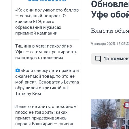
Обновле
«Как они получают сто баллов
Уфе обо
— серьезный вопрос». О
кризисе ЕГЭ, всего
образования и ужасах
Власти объя
приемной кампании
9 января 2025, 15:05
Тишина в чате: психолог из
Уфы — о том, как реагировать
на игнор в отношениях
15
коммен
«Если сверху летит ракета и
сжигает мой товар, то это не
мой риск». Основатель Levrana
обрушился с критикой на
Татьяну Ким
Лешего не злить, о покойном
плохо не говорить: каких
примет придерживались
народы Башкирии — список