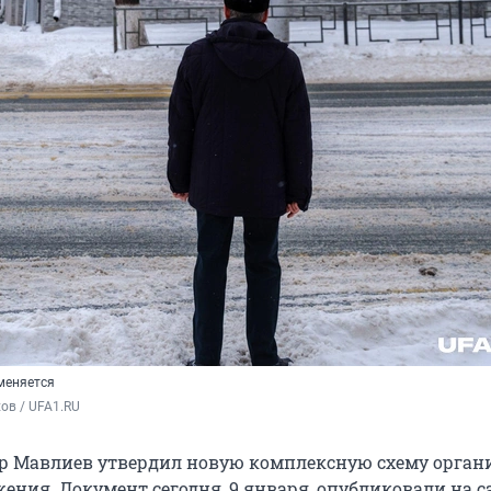
меняется
ов / UFA1.RU
р Мавлиев утвердил новую комплексную схему орган
ения. Документ сегодня, 9 января, опубликовали на с