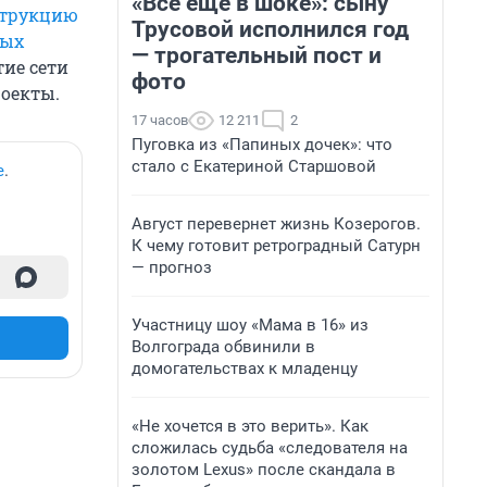
«Все еще в шоке»: сыну
струкцию
Трусовой исполнился год
вых
— трогательный пост и
тие сети
фото
роекты.
17 часов
12 211
2
Пуговка из «Папиных дочек»: что
стало с Екатериной Старшовой
е
.
Август перевернет жизнь Козерогов.
К чему готовит ретроградный Сатурн
— прогноз
Участницу шоу «Мама в 16» из
Волгограда обвинили в
домогательствах к младенцу
«Не хочется в это верить». Как
сложилась судьба «следователя на
золотом Lexus» после скандала в