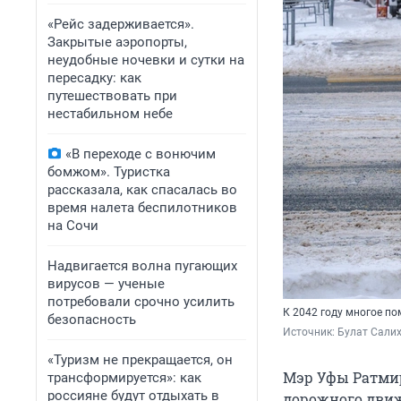
«Рейс задерживается».
Закрытые аэропорты,
неудобные ночевки и сутки на
пересадку: как
путешествовать при
нестабильном небе
«В переходе с вонючим
бомжом». Туристка
рассказала, как спасалась во
время налета беспилотников
на Сочи
Надвигается волна пугающих
вирусов — ученые
потребовали срочно усилить
К 2042 году многое по
безопасность
Источник: 
Булат Салих
«Туризм не прекращается, он
Мэр Уфы Ратми
трансформируется»: как
россияне будут отдыхать в
дорожного движ