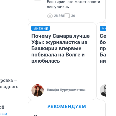
Башкирии: это может спасти
вашу жизнь
28 368
36
МНЕНИЕ
МНЕНИ
Почему Самара лучше
Север
Уфы: журналистка из
богат
Башкирии впервые
проех
побывала на Волге и
Башки
влюбилась
них л
оровка —
Западного
Назифа Нурмухаметова
РЕКОМЕНДУЕМ
ой
тво