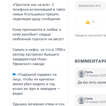
«Простите нас за всё». С
Дорожная сеть
телефона исчезнувшей в тайге
семьи Усольцевых пришло
леденящее душу сообщение
1
Кому признаются в любви, а
кому разобьют сердце:
Увидели опечатку? В
любовный гороскоп на август
Смерть и нефть: за что в 1990-х
киллер застрелил бывшего
замдиректора Ново-
КОММЕНТАР
Уфимского завода
Гость
«Подушкой надавил на
10 января 2025
лицо, чтобы не кричала»:
Да вы хоть нын
жених убил модель и год
возил ее труп в чемодане —
видео
Гость
10 января 2025
Одышка, вечерние отеки и сон