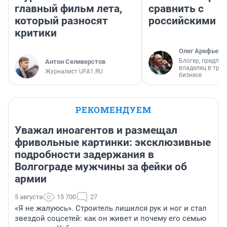
главный фильм лета,
сравнить с
который разносят
российскими
критики
Олег Арефьев
Блогер, предпри
Антон Селиверстов
владелец в тра
Журналист UFA1.RU
бизнесе
РЕКОМЕНДУЕМ
Уважал иноагентов и размещал
фривольные картинки: эксклюзивные
подробности задержания в
Волгограде мужчины за фейки об
армии
5 августа
15 700
27
«Я не жалуюсь». Строитель лишился рук и ног и стал
звездой соцсетей: как он живет и почему его семью