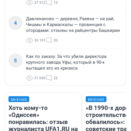
37 312
13
Давлеканово — деревня, Раевка — не рай,
4
Чишмы и Кармаскалы — провинция с
огородами: отзывы на райцентры Башкирии
33 191
20
Как по заказу. За что убили директора
5
крупного завода Уфы, который в 90-х
вытащил его из кризиса
31 636
23
МНЕНИЕ
МНЕНИЕ
Хоть кому-то
«В 1990-х дор
«Одиссея»
строительство
понравилась: отзыв
обвалилось»: 
журналиста UFA1.RU на
советские трас