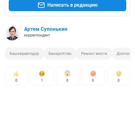
Написать в редакцию
Артем Супонькин
корреспондент
Башкиравтодор
Банкротство
Ремонт моста
Долгостр
0
1
0
0
0