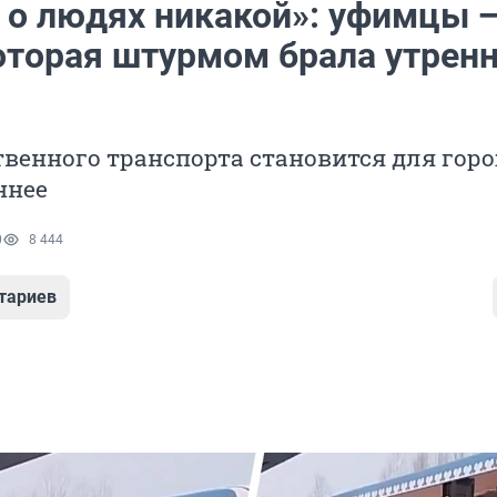
 о людях никакой»: уфимцы —
которая штурмом брала утрен
венного транспорта становится для гор
ннее
0
8 444
тариев