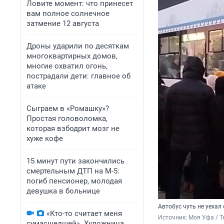
Ловите момент: что принесет
вам полное солнечное
затмение 12 августа
Дроны ударили по десяткам
многоквартирных домов,
многие охватил огонь,
пострадали дети: главное об
атаке
Сыграем в «Ромашку»?
Простая головоломка,
которая взбодрит мозг не
хуже кофе
15 минут пути закончились
смертельным ДТП на М-5:
погиб пенсионер, молодая
девушка в больнице
Автобус чуть не уеха
«Кто-то считает меня
Источник: 
Моя Уфа / T
сумасшедшей». Художница