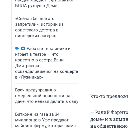
предупреждает: Уфу атакуют, 1
БПЛА рухнул в Дёме
«Сейчас бы всё это
запретили»: истории из
советского детства в
пионерских лагерях
Работает в клинике и
играет в театре — что
известно о сестре Вани
Дмитриенко,
оскандалившейся на концерте
в «Лужниках»
Врач предупредил о
смертельной опасности на
Кто-то предлож
даче: что нельзя делать в саду
— Радий Фарито
Биткоин из газа за 34
доме» и в админ
миллиона: в Уфе продают
на общественно
майнинг-ферму, которая сама