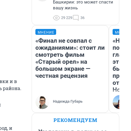
Башкирии: это может спасти
вашу жизнь
29 229
36
МНЕНИЕ
МНЕНИ
«Финал не совпал с
«Нико
ожиданиями»: стоит ли
побед
смотреть фильм
главн
«Старый орел» на
этого
большом экране —
бьет 
честная рецензия
прока
вки и в
отзыв
ь района.
Нолан
Надежда Губарь
и
РЕКОМЕНДУЕМ
од, и