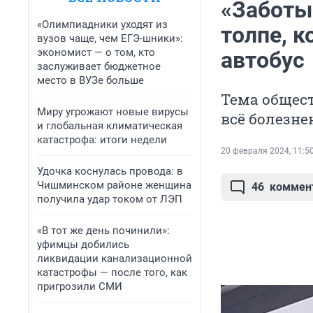
«Заботы
«Олимпиадники уходят из
толпе, 
вузов чаще, чем ЕГЭ-шники»:
экономист — о том, кто
автобус
заслуживает бюджетное
место в ВУЗе больше
Тема общест
Миру угрожают новые вирусы
всё болезне
и глобальная климатическая
катастрофа: итоги недели
20 февраля 2024, 11:5
Удочка коснулась провода: в
Чишминском районе женщина
46
коммен
получила удар током от ЛЭП
«В тот же день починили»:
уфимцы добились
ликвидации канализационной
катастрофы — после того, как
пригрозили СМИ