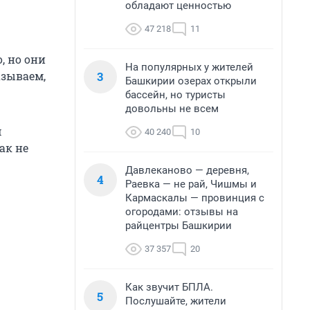
обладают ценностью
47 218
11
, но они
На популярных у жителей
3
азываем,
Башкирии озерах открыли
бассейн, но туристы
довольны не всем
м
40 240
10
ак не
Давлеканово — деревня,
4
Раевка — не рай, Чишмы и
Кармаскалы — провинция с
огородами: отзывы на
райцентры Башкирии
37 357
20
Как звучит БПЛА.
5
Послушайте, жители