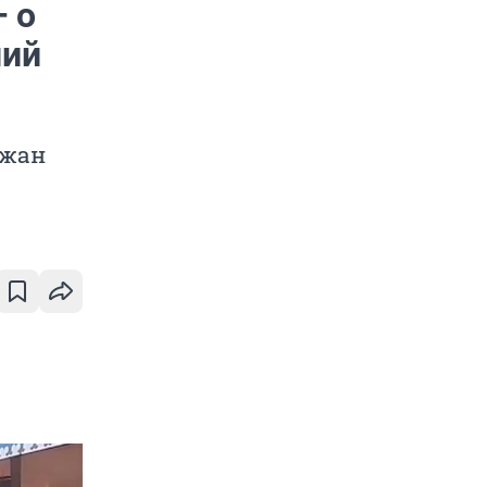
 о
ний
ожан