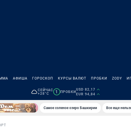
АММА
АФИША
ГОРОСКОП
КУРСЫ ВАЛЮТ
ПРОБКИ
ZODY
И
USD 82,17
СЕЙЧАС
1
ПРОБКИ
+28°C
EUR 94,84
Самое соленое озеро Башкирии
Все еще нельз
ОРТ