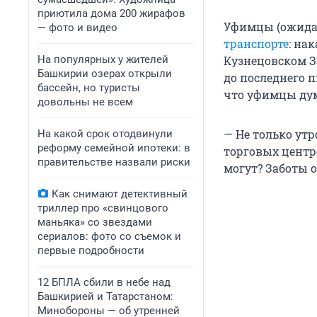
приютила дома 200 жирафов
Уфимцы (ожидае
— фото и видео
транспорте
: на
На популярных у жителей
Кузнецовском З
Башкирии озерах открыли
до последнего п
бассейн, но туристы
что уфимцы дум
довольны не всем
— Не только утр
На какой срок отодвинули
реформу семейной ипотеки: в
торговых центро
правительстве назвали риски
могут? Заботы о
Как снимают детективный
триллер про «свинцового
маньяка» со звездами
сериалов: фото со съемок и
первые подробности
12 БПЛА сбили в небе над
Башкирией и Татарстаном:
Минобороны — об утренней