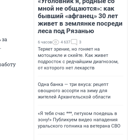
«Уголовник я, родные со
мной не общаются»: как
бывший «афганец» 30 лет
живет в землянке посреди
леса под Рязанью
 за
6 часов
4 637
3
.
Теряет зрение, но гоняет на
мотоцикле и скейте. Как живет
подросток с редчайшим диагнозом,
работу
от которого нет лекарств
Одна банка — три вкуса: рецепт
овощного ассорти на зиму для
жителей Архангельской области
«Я тебя счас ***, петухом поедешь в
зону!» Публикуем видео нападения
уральского гопника на ветерана СВО