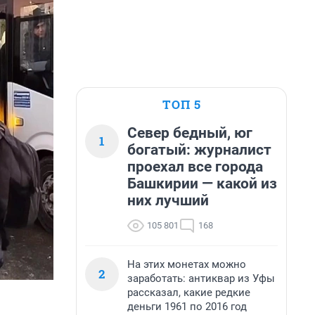
ТОП 5
Север бедный, юг
1
богатый: журналист
проехал все города
Башкирии — какой из
них лучший
105 801
168
На этих монетах можно
2
заработать: антиквар из Уфы
рассказал, какие редкие
деньги 1961 по 2016 год