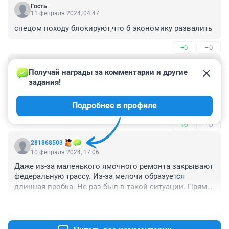
Гость
11 февраля 2024, 04:47
спецом походу блокируют,что б экономику развалить
+0
–0
Гость
10 февраля 2024, 20:57
Получай награды за комментарии и другие 
задания!
Целую неделю печатаю список закрытых дорог и 
постоянно дороги обслуживаемые Белебеевским 
Подробнее в профиле
ДРСУ! Скорее - НЕОБСЛУЖИВАЕМЫЕ! Летом самый 
плохой асфальт там, зимой вообще не чищенные 
+0
–0
дороги! Куда уходят выделяемые из бюджета деньги, 
ведь их дают одинаково всем ДРСУ, но одни за те же 
281868503
деньги чистят, а эти? И годами никто не делает 
10 февраля 2024, 17:06
вывод: почему до сих пор на месте начальник 
Даже из-за маленького ямочного ремонта закрывают 
Белебеевского ДРСУ?
федеральную трассу. Из-за мелочи образуется 
длинная пробка. Не раз был в такой ситуации. Прямо 
как диверсия. Никто из командующих этим 
+0
–0
безобразием и бестолковщиной не отвечает. Причем 
это особенность замечена в Башкирии. Это что, 
национальная особенность ?