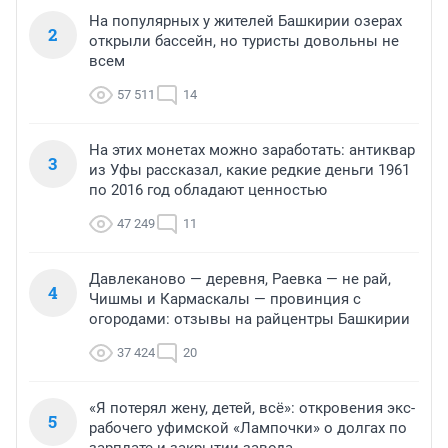
На популярных у жителей Башкирии озерах
2
открыли бассейн, но туристы довольны не
всем
57 511
14
На этих монетах можно заработать: антиквар
3
из Уфы рассказал, какие редкие деньги 1961
по 2016 год обладают ценностью
47 249
11
Давлеканово — деревня, Раевка — не рай,
4
Чишмы и Кармаскалы — провинция с
огородами: отзывы на райцентры Башкирии
37 424
20
«Я потерял жену, детей, всё»: откровения экс-
5
рабочего уфимской «Лампочки» о долгах по
зарплате и закрытии завода