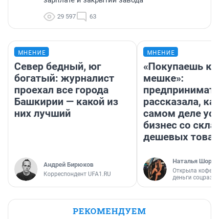
29 597
63
МНЕНИЕ
МНЕНИЕ
Север бедный, юг
«Покупаешь ко
богатый: журналист
мешке»:
проехал все города
предпринимат
Башкирии — какой из
рассказала, как
них лучший
самом деле ус
бизнес со скл
дешевых това
Наталья Шорох
Андрей Бирюков
Открыла кофейн
Корреспондент UFA1.RU
деньги соцразв
РЕКОМЕНДУЕМ