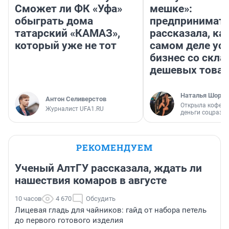
Сможет ли ФК «Уфа»
мешке»:
обыграть дома
предпринимат
татарский «КАМАЗ»,
рассказала, как
который уже не тот
самом деле ус
бизнес со скл
дешевых това
Наталья Шорох
Антон Селиверстов
Открыла кофейн
Журналист UFA1.RU
деньги соцразв
РЕКОМЕНДУЕМ
Ученый АлтГУ рассказала, ждать ли
нашествия комаров в августе
10 часов
4 670
Обсудить
Лицевая гладь для чайников: гайд от набора петель
до первого готового изделия