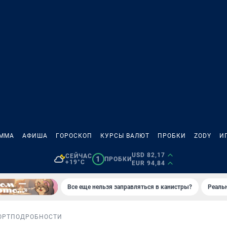
АММА
АФИША
ГОРОСКОП
КУРСЫ ВАЛЮТ
ПРОБКИ
ZODY
И
USD 82,17
СЕЙЧАС
1
ПРОБКИ
+19°C
EUR 94,84
Все еще нельзя заправляться в канистры?
Реаль
ОРТ
ПОДРОБНОСТИ