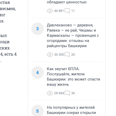
остая
обладают ценностью
несмен,
46 881
11
мог
е.
Давлеканово — деревня,
3
Раевка — не рай, Чишмы и
 был
Кармаскалы — провинция с
огородами: отзывы на
омощи
райцентры Башкирии
нских
, есть 4
36 300
20
.
Как звучит БПЛА.
4
Послушайте, жители
Башкирии: это может спасти
вашу жизнь
28 684
36
На популярных у жителей
5
Башкирии озерах открыли