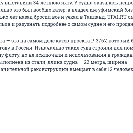
жу выставили 34-летнюю яхту. У судна оказалась непр
льно это был вообще катер, а владел им уфимский биз
ко лет назад бросил всё и уехал в Таиланд. UFA1.RU с
ьца и разузнать подробнее о самом судне и его продаж
а — это на самом деле катер проекта Р-376У, который
 году в России. Изначально такие суда строили для п
у флоту, но не исключали и использования в гражда
ыполнена из стали, длина судна — 22 метра, ширина — 4
начительной реконструкции вмещает в себя 12 человек