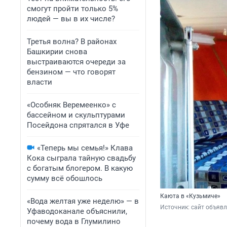
смогут пройти только 5%
людей — вы в их числе?
Третья волна? В районах
Башкирии снова
выстраиваются очереди за
бензином — что говорят
власти
«Особняк Веремеенко» с
бассейном и скульптурами
Посейдона спрятался в Уфе
«Теперь мы семья!» Клава
Кока сыграла тайную свадьбу
с богатым блогером. В какую
сумму всё обошлось
Каюта в «Кузьмиче»
«Вода желтая уже неделю» — в
Источник: 
сайт объяв
Уфаводоканале объяснили,
почему вода в Глумилино