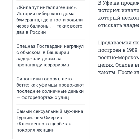
В Уфе на прода
«Жила тут интеллигенция».
история: изнача
История сибирского дома-
который несколь
бумеранга, где в гости ходили
отыскать владел
через балконы, — таких всего
два в России
Продаваемая яхт
Спецназ Росгвардии нагрянул
построен в 1989
с обыском: в Башкирии
военно-морском
задержали двоих за
целях. Основа в
пропаганду терроризма
каюты. После з
Синоптики говорят, лето
бетте: как уфимцы провожают
последние солнечные деньки
— фоторепортаж с улиц
Самый сексуальный мужчина
Турции: чем Омер из
«Клюквенного щербета»
покорил женщин