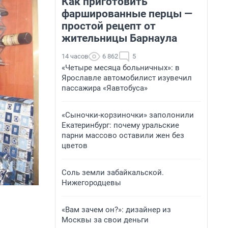
Как приготовить
фаршированные перцы —
простой рецепт от
жительницы Барнаула
14 часов
6 862
5
«Четыре месяца больничных»: в
Ярославле автомобилист изувечил
пассажира «Яавтобуса»
«Сыночки-корзиночки» заполонили
Екатеринбург: почему уральские
парни массово оставили жен без
цветов
Соль земли забайкальской.
Нижегородцевы
«Вам зачем он?»: дизайнер из
Москвы за свои деньги