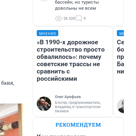
бассейн, но туристы
довольны не всем
26 328
9
МНЕНИЕ
МНЕНИ
«В 1990-х дорожное
Север
строительство просто
богат
обвалилось»: почему
проех
советские трассы не
Башки
сравнить с
них л
российскими
 баня,
Олег Арефьев
Блогер, предприниматель,
владелец в транспортном
бизнесе
РЕКОМЕНДУЕМ