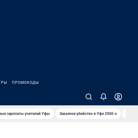
ГРЫ
ПРОМОКОДЫ
ные зарплаты учителей Уфы
Заказное убийство в Уфе 2000-х
Каким