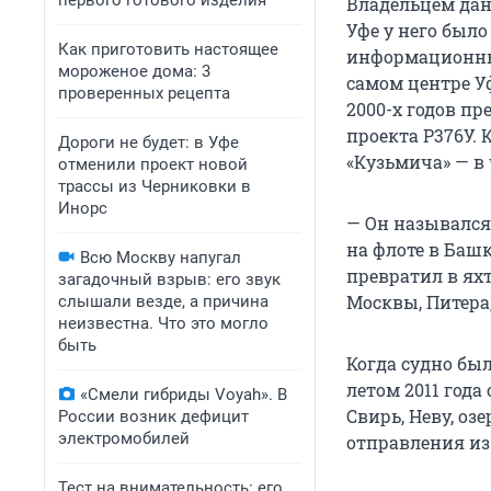
первого готового изделия
Владельцем дан
Уфе у него был
Как приготовить настоящее
информационным
мороженое дома: 3
самом центре У
проверенных рецепта
2000-х годов п
проекта Р376У. 
Дороги не будет: в Уфе
«Кузьмича» — в 
отменили проект новой
трассы из Черниковки в
Инорс
— Он назывался
на флоте в Башк
Всю Москву напугал
превратил в яхт
загадочный взрыв: его звук
Москвы, Питера,
слышали везде, а причина
неизвестна. Что это могло
быть
Когда судно был
летом 2011 года
«Смели гибриды Voyah». В
Свирь, Неву, оз
России возник дефицит
электромобилей
отправления из
Тест на внимательность: его