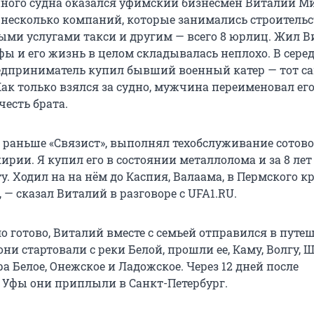
ного судна оказался уфимский бизнесмен Виталий Ми
о несколько компаний, которые занимались строительс
и услугами такси и другим — всего 8 юрлиц. Жил В
фы и его жизнь в целом складывалась неплохо. В сере
редприниматель купил бывший военный катер — тот с
Как только взялся за судно, мужчина переименовал его
честь брата.
 раньше «Связист», выполнял техобслуживание сотово
ирии. Я купил его в состоянии металлолома и за 8 лет
у. Ходил на на нём до Каспия, Валаама, в Пермского кр
 — сказал Виталий в разговоре с UFA1.RU.
о готово, Виталий вместе с семьей отправился в путеш
 они стартовали с реки Белой, прошли ее, Каму, Волгу, Ш
ера Белое, Онежское и Ладожское. Через 12 дней после
 Уфы они приплыли в Санкт-Петербург.