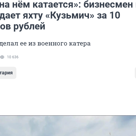
на нём катается»: бизнесмен 
ает яхту «Кузьмич» за 10
ов рублей
делал ее из военного катера
10 636
тария