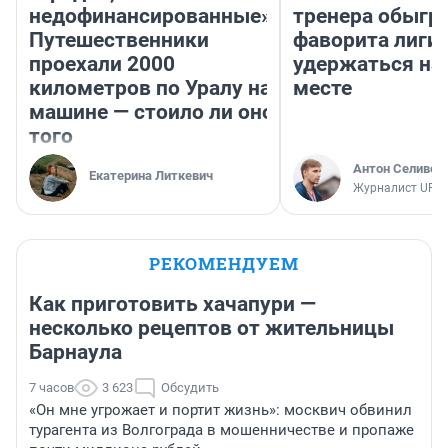
недофинансированные».
тренера обыгр
Путешественники
фаворита лиги 
проехали 2000
удержаться на
километров по Уралу на
месте
машине — стоило ли оно
того
Антон Селивер
Екатерина Литкевич
Журналист UFA1
РЕКОМЕНДУЕМ
Как приготовить хачапури —
несколько рецептов от жительницы
Барнаула
7 часов
3 623
Обсудить
«Он мне угрожает и портит жизнь»: москвич обвинил
турагента из Волгограда в мошенничестве и пропаже