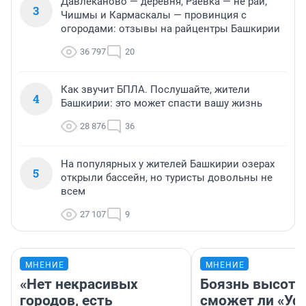
Давлеканово — деревня, Раевка — не рай,
3
Чишмы и Кармаскалы — провинция с
огородами: отзывы на райцентры Башкирии
36 797
20
Как звучит БПЛА. Послушайте, жители
4
Башкирии: это может спасти вашу жизнь
28 876
36
На популярных у жителей Башкирии озерах
5
открыли бассейн, но туристы довольны не
всем
27 107
9
МНЕНИЕ
МНЕНИЕ
«Нет некрасивых
Боязнь высоты
городов, есть
сможет ли «Уфа