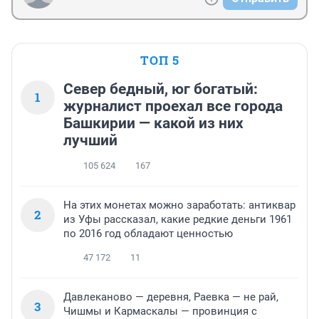
ТОП 5
Север бедный, юг богатый:
1
журналист проехал все города
Башкирии — какой из них
лучший
105 624
167
На этих монетах можно заработать: антиквар
2
из Уфы рассказал, какие редкие деньги 1961
по 2016 год обладают ценностью
47 172
11
Давлеканово — деревня, Раевка — не рай,
3
Чишмы и Кармаскалы — провинция с