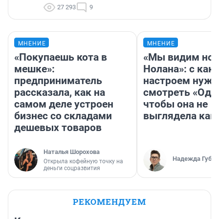
27 293
9
МНЕНИЕ
МНЕНИЕ
«Покупаешь кота в
«Мы видим нов
мешке»:
Нолана»: с как
предприниматель
настроем нужн
рассказала, как на
смотреть «Оди
самом деле устроен
чтобы она не
бизнес со складами
выглядела как
дешевых товаров
Наталья Шорохова
Надежда Губар
Открыла кофейную точку на
деньги соцразвития
РЕКОМЕНДУЕМ