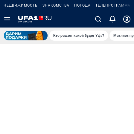
НЕДВИЖИМОСТЬ
ЗНАКОМСТВА
ПОГОДА
ТЕЛЕПРОГРАММА
Кто решает какой будет Уфа?
Мавлиев пр