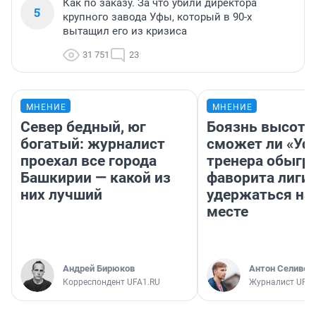
Как по заказу. За что убили директора
5
крупного завода Уфы, который в 90-х
вытащил его из кризиса
31 751
23
МНЕНИЕ
МНЕНИЕ
Север бедный, юг
Боязнь высоты
богатый: журналист
сможет ли «Уфа
проехал все города
тренера обыгр
Башкирии — какой из
фаворита лиги 
них лучший
удержаться на
месте
Андрей Бирюков
Антон Селивер
Корреспондент UFA1.RU
Журналист UFA1