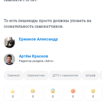
То есть пешеходы просто должны уповать на
сознательность самокатчиков.
Ермаков Александр
Артём Краснов
Редактор раздела «Авто»
Самокат
Самокатчик
ДТП с самокатом
Штраф
П
0
0
0
0
0