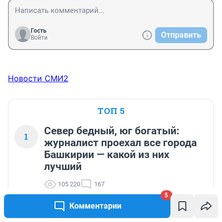
Гость
Отправить
Войти
Новости СМИ2
ТОП 5
Север бедный, юг богатый:
1
журналист проехал все города
Башкирии — какой из них
лучший
105 220
167
5
Комментарии
На этих монетах можно заработать: антиквар
2
из Уфы рассказал, какие редкие деньги 1961