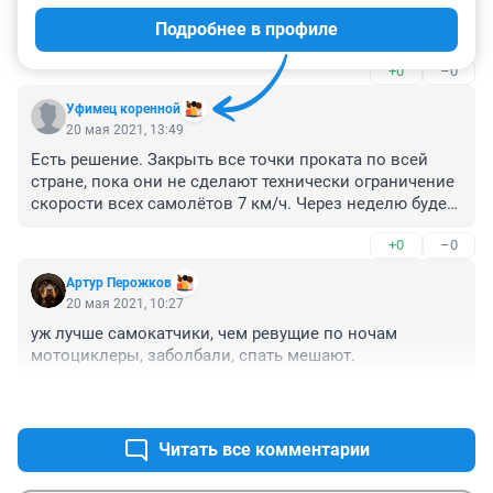
чем по тротуару

Подробнее в профиле
Задолбали велосипедисты и самокатчики

обязательно не сшибут, так заденут
+0
–0
Уфимец коренной
20 мая 2021, 13:49
Есть решение. Закрыть все точки проката по всей 
стране, пока они не сделают технически ограничение 
скорости всех самолётов 7 км/ч. Через неделю будет 
порядок.
+0
–0
Артур Перожков
20 мая 2021, 10:27
уж лучше самокатчики, чем ревущие по ночам 
мотоциклеры, заболбали, спать мешают.
+3
–1
Читать все комментарии