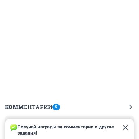
КОММЕНТАРИИ
5
Гость
21 мая 2021, 11:08
Получай награды за комментарии и другие 
задания!
По Проспекту безопасней по проезжей части ходить, 