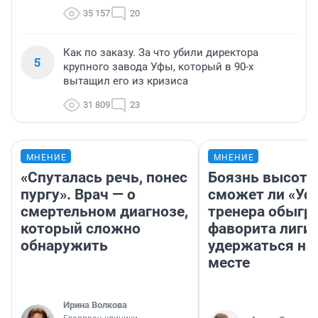
35 157
20
Как по заказу. За что убили директора
5
крупного завода Уфы, который в 90-х
вытащил его из кризиса
31 809
23
МНЕНИЕ
МНЕНИЕ
«Спуталась речь, понес
Боязнь высоты
пургу». Врач — о
сможет ли «Уфа
смертельном диагнозе,
тренера обыгр
который сложно
фаворита лиги 
обнаружить
удержаться на
месте
Ирина Волкова