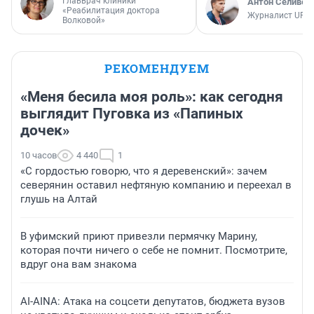
Главврач клиники
Антон Селивер
«Реабилитация доктора
Журналист UFA1
Волковой»
РЕКОМЕНДУЕМ
«Меня бесила моя роль»: как сегодня
выглядит Пуговка из «Папиных
дочек»
10 часов
4 440
1
«С гордостью говорю, что я деревенский»: зачем
северянин оставил нефтяную компанию и переехал в
глушь на Алтай
В уфимский приют привезли пермячку Марину,
которая почти ничего о себе не помнит. Посмотрите,
вдруг она вам знакома
AI-AINA: Атака на соцсети депутатов, бюджета вузов