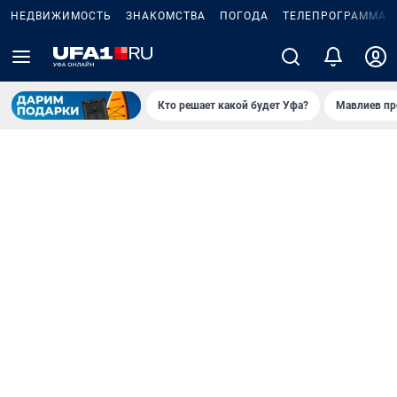
НЕДВИЖИМОСТЬ
ЗНАКОМСТВА
ПОГОДА
ТЕЛЕПРОГРАММА
Кто решает какой будет Уфа?
Мавлиев пр