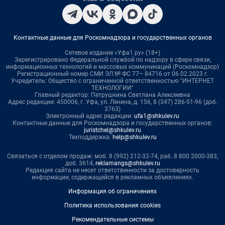
Контактные данные для Роскомнадзора и государственных органов
Сетевое издание «Уфа1.ру» (18+)
Зарегистрировано Федеральной службой по надзору в сфере связи,
информационных технологий и массовых коммуникаций (Роскомнадзор)
Регистрационный номер СМИ ЭЛ № ФС 77– 84716 от 06.02.2023 г.
Учредитель: Общество с ограниченной ответственностью "ИНТЕРНЕТ
ТЕХНОЛОГИИ"
Главный редактор: Петрушкина Светлана Алексеевна
Адрес редакции: 450006, г. Уфа, ул. Ленина, д. 156, 8 (347) 286-51-96 (доб.
3763)
Электронный адрес редакции:
ufa1@shkulev.ru
Контактные данные для Роскомнадзора и государственных органов:
juristchel@shkulev.ru
Техподдержка:
help@shkulev.ru
Связаться с отделом продаж: моб. 8 (992) 212-32-74, раб. 8 800 2000-383,
доб. 3614,
reklamangs@shkulev.ru
Редакция сайта не несет ответственности за достоверность
информации, содержащейся в рекламных объявлениях.
Информация об ограничениях
Политика использования cookies
Рекомендательные системы