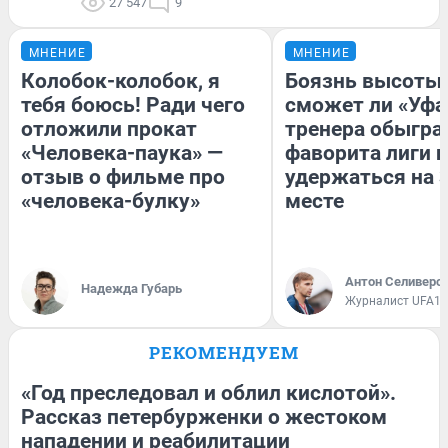
27 547
9
МНЕНИЕ
МНЕНИЕ
Колобок-колобок, я
Боязнь высоты:
тебя боюсь! Ради чего
сможет ли «Уфа
отложили прокат
тренера обыгра
«Человека-паука» —
фаворита лиги и
отзыв о фильме про
удержаться на 
«человека-булку»
месте
Антон Селиверс
Надежда Губарь
Журналист UFA1.
РЕКОМЕНДУЕМ
«Год преследовал и облил кислотой».
Рассказ петербурженки о жестоком
нападении и реабилитации