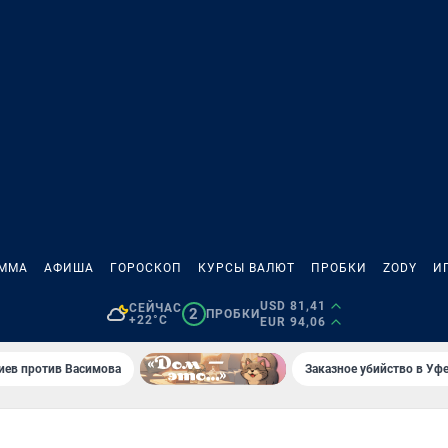
АММА
АФИША
ГОРОСКОП
КУРСЫ ВАЛЮТ
ПРОБКИ
ZODY
И
USD 81,41
СЕЙЧАС
2
ПРОБКИ
+22°C
EUR 94,06
иев против Васимова
Заказное убийство в Уфе