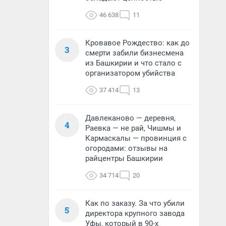
46 638
11
Кровавое Рождество: как до
3
смерти забили бизнесмена
из Башкирии и что стало с
организатором убийства
37 414
13
Давлеканово — деревня,
4
Раевка — не рай, Чишмы и
Кармаскалы — провинция с
огородами: отзывы на
райцентры Башкирии
34 714
20
Как по заказу. За что убили
5
директора крупного завода
Уфы, который в 90-х