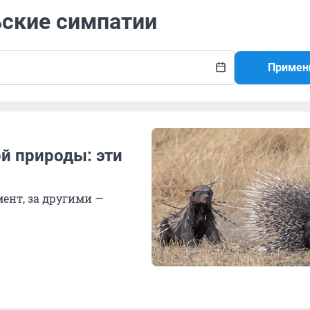
ьские симпатии
Примен
й природы: эти
ент, за другими —