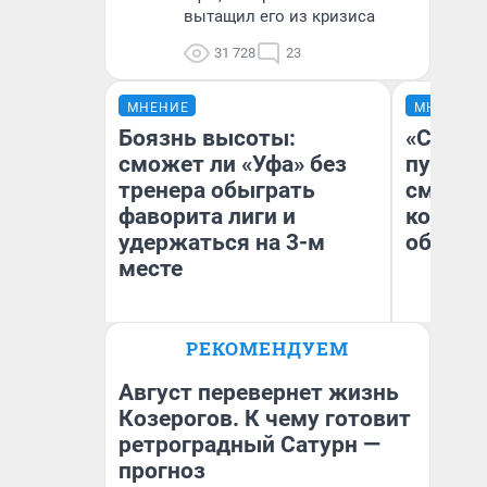
вытащил его из кризиса
31 728
23
МНЕНИЕ
МНЕНИЕ
Боязнь высоты:
«Спутал
сможет ли «Уфа» без
пургу».
тренера обыграть
смерте
фаворита лиги и
которы
удержаться на 3-м
обнару
месте
Ир
РЕКОМЕНДУЕМ
Гл
Антон Селиверстов
«Р
Журналист UFA1.RU
Во
Август перевернет жизнь
Козерогов. К чему готовит
ретроградный Сатурн —
прогноз