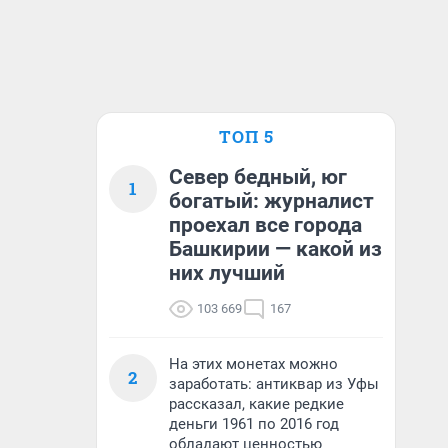
ТОП 5
Север бедный, юг
1
богатый: журналист
проехал все города
Башкирии — какой из
них лучший
103 669
167
На этих монетах можно
2
заработать: антиквар из Уфы
рассказал, какие редкие
деньги 1961 по 2016 год
обладают ценностью