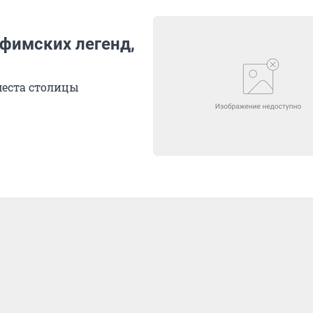
уфимских легенд,
места столицы