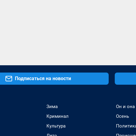
Подписаться на новости
Зима
Он и она
Криминал
Осень
Культура
Политик
Лето
Происше