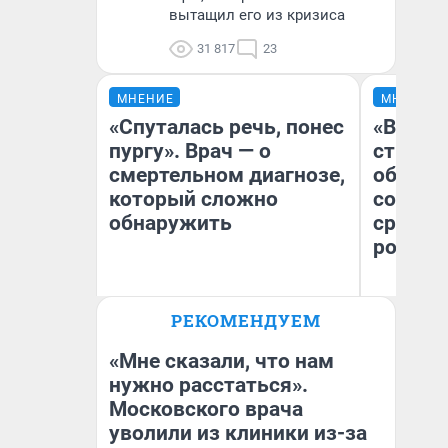
вытащил его из кризиса
31 817
23
МНЕНИЕ
МНЕНИЕ
«Спуталась речь, понес
«В 199
пургу». Врач — о
строит
смертельном диагнозе,
обвали
который сложно
советс
обнаружить
сравни
россий
Ирина Волкова
Ол
РЕКОМЕНДУЕМ
Главврач клиники
Бл
«Реабилитация доктора
вл
Волковой»
би
«Мне сказали, что нам
нужно расстаться».
Московского врача
уволили из клиники из-за