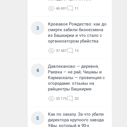
46 691
11
Кровавое Рождество: как до
3
смерти забили бизнесмена
из Башкирии и что стало с
организатором убийства
37 487
13
Давлеканово — деревня,
4
Раевка — не рай, Чишмы и
Кармаскалы — провинция с
огородами: отзывы на
райцентры Башкирии
35 175
20
Как по заказу. За что убили
5
директора крупного завода
Уфы, который в 90-х