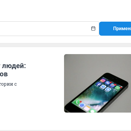
Примен
 людей:
ков
тории с