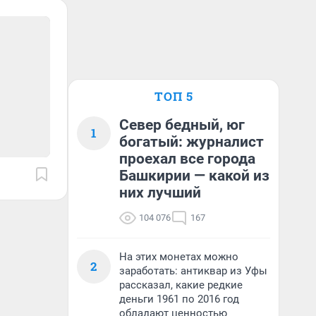
ТОП 5
Север бедный, юг
1
богатый: журналист
проехал все города
Башкирии — какой из
них лучший
104 076
167
На этих монетах можно
2
заработать: антиквар из Уфы
рассказал, какие редкие
деньги 1961 по 2016 год
обладают ценностью