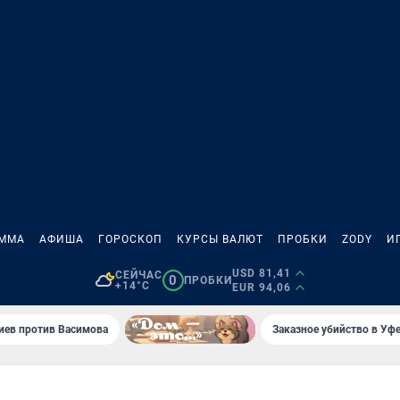
АММА
АФИША
ГОРОСКОП
КУРСЫ ВАЛЮТ
ПРОБКИ
ZODY
И
USD 81,41
СЕЙЧАС
0
ПРОБКИ
+14°C
EUR 94,06
иев против Васимова
Заказное убийство в Уфе