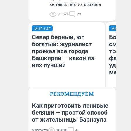
вытащил его из кризиса
31 674
23
МНЕНИЕ
МНЕНИЕ
Север бедный, юг
Боязнь
богатый: журналист
сможет
проехал все города
тренер
Башкирии — какой из
фавори
них лучший
удержа
месте
РЕКОМЕНДУЕМ
Андрей Бирюков
Ан
Корреспондент UFA1.RU
Жу
Как приготовить ленивые
беляши — простой способ
от жительницы Барнаула
5 августа
16 618
4