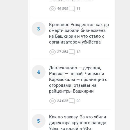
46 595
11
Кровавое Рождество: как до
3
смерти забили бизнесмена
из Башкирии и что стало с
организатором убийства
37 354
13
Давлеканово — деревня,
4
Раевка — не рай, Чишмы и
Кармаскалы — провинция с
огородами: отзывы на
райцентры Башкирии
34 035
20
Как по заказу. За что убили
5
директора крупного завода
Уфы, который в 90-х