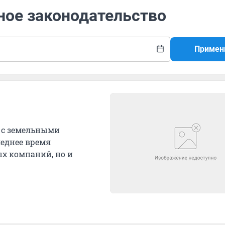
ное законодательство
Примен
 с земельными
леднее время
ых компаний, но и