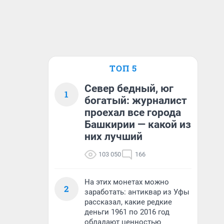
ТОП 5
Север бедный, юг
1
богатый: журналист
проехал все города
Башкирии — какой из
них лучший
103 050
166
На этих монетах можно
2
заработать: антиквар из Уфы
рассказал, какие редкие
деньги 1961 по 2016 год
обладают ценностью