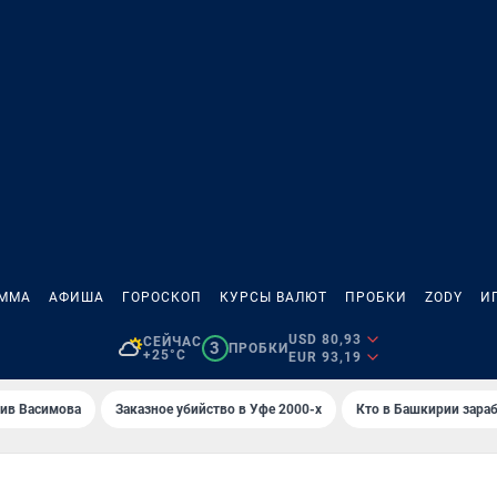
АММА
АФИША
ГОРОСКОП
КУРСЫ ВАЛЮТ
ПРОБКИ
ZODY
И
USD 80,93
СЕЙЧАС
3
ПРОБКИ
+25°C
EUR 93,19
ив Васимова
Заказное убийство в Уфе 2000-х
Кто в Башкирии зараб
О