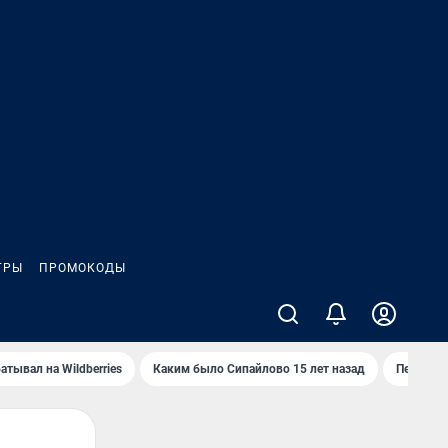
ГРЫ
ПРОМОКОДЫ
атывал на Wildberries
Каким было Сипайлово 15 лет назад
Пенсионе