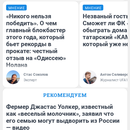
МНЕНИЕ
МНЕНИЕ
«Никого нельзя
Незваный гость
победить». О чем
Сможет ли ФК 
главный блокбастер
обыграть дома
этого года, который
татарский «КАМ
бьет рекорды в
который уже не
прокате: честный
отзыв на «Одиссею»
Нолана
Стас Соколов
Антон Селиверс
Эксперт
Журналист UFA1.
РЕКОМЕНДУЕМ
Фермер Джастас Уолкер, известный
как «веселый молочник», заявил что
его семью могут выдворить из России
— видео