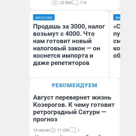
22 594
114
МНЕНИЕ
МНЕНИЕ
Продашь за 3000, налог
«Спутал
возьмут с 4000. Что
пургу».
нам готовит новый
смерте
налоговый закон — он
которы
коснется импорта и
обнару
даже репетиторов
Ир
РЕКОМЕНДУЕМ
Гл
Анастасия Завгородняя
«Р
Во
Август перевернет жизнь
Козерогов. К чему готовит
ретроградный Сатурн —
прогноз
15 часов
11 336
1