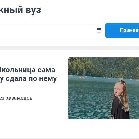
жный вуз
Примен
Школьница сама
у сдала по нему
ез экзаменов