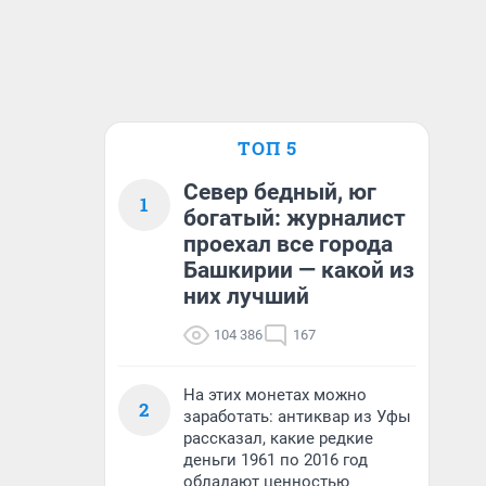
ТОП 5
Север бедный, юг
1
богатый: журналист
проехал все города
Башкирии — какой из
них лучший
104 386
167
На этих монетах можно
2
заработать: антиквар из Уфы
рассказал, какие редкие
деньги 1961 по 2016 год
обладают ценностью