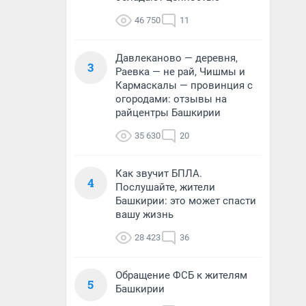
46 750
11
Давлеканово — деревня,
3
Раевка — не рай, Чишмы и
Кармаскалы — провинция с
огородами: отзывы на
райцентры Башкирии
35 630
20
Как звучит БПЛА.
4
Послушайте, жители
Башкирии: это может спасти
вашу жизнь
28 423
36
Обращение ФСБ к жителям
5
Башкирии