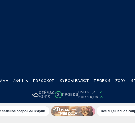
АММА
АФИША
ГОРОСКОП
КУРСЫ ВАЛЮТ
ПРОБКИ
ZODY
И
USD 81,41
СЕЙЧАС
3
ПРОБКИ
+24°C
EUR 94,06
 соленое озеро Башкирии
Все еще нельзя зап