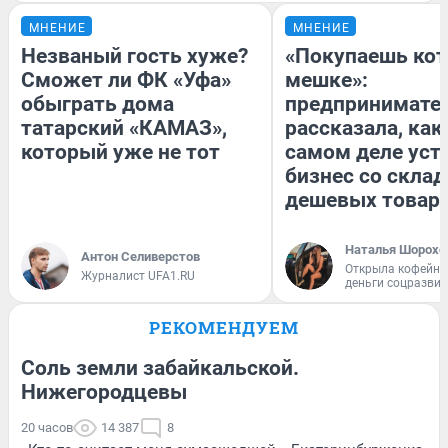
МНЕНИЕ
МНЕНИЕ
Незваный гость хуже?
«Покупаешь кот
Сможет ли ФК «Уфа»
мешке»:
обыграть дома
предпринимате
татарский «КАМАЗ»,
рассказала, как
который уже не тот
самом деле уст
бизнес со скла
дешевых товар
Наталья Шорохо
Антон Селиверстов
Открыла кофейну
Журналист UFA1.RU
деньги соцразви
РЕКОМЕНДУЕМ
Соль земли забайкальской.
Нижегородцевы
20 часов
14 387
8