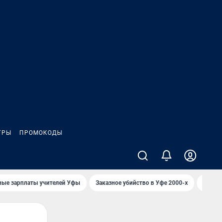
ГРЫ
ПРОМОКОДЫ
ные зарплаты учителей Уфы
Заказное убийство в Уфе 2000-х
Каким