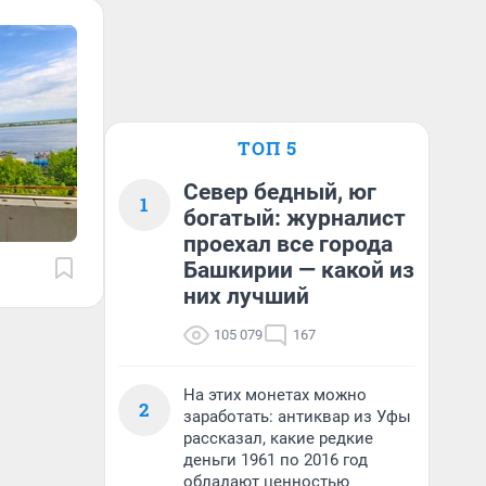
ТОП 5
Север бедный, юг
1
богатый: журналист
проехал все города
Башкирии — какой из
них лучший
105 079
167
На этих монетах можно
2
заработать: антиквар из Уфы
рассказал, какие редкие
деньги 1961 по 2016 год
обладают ценностью