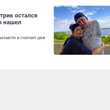
ктрик остался
то нашел
акомств и считает дни