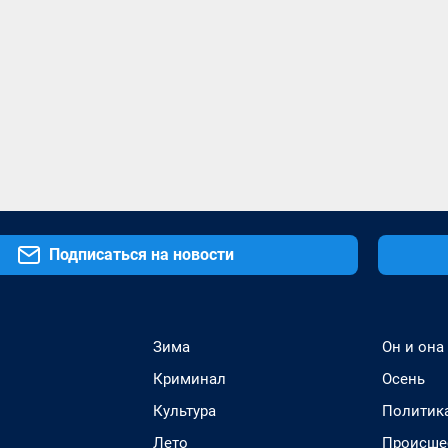
Подписаться на новости
Зима
Он и она
Криминал
Осень
Культура
Политик
Лето
Происше