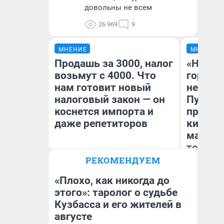
довольны не всем
26 969
9
МНЕНИЕ
МНЕНИЕ
Продашь за 3000, налог
«Нет н
возьмут с 4000. Что
городов
нам готовит новый
недофи
налоговый закон — он
Путеше
коснется импорта и
проеха
даже репетиторов
киломе
машине
того
РЕКОМЕНДУЕМ
Анастасия Завгородняя
Ек
«Плохо, как никогда до
этого»: таролог о судьбе
Кузбасса и его жителей в
августе