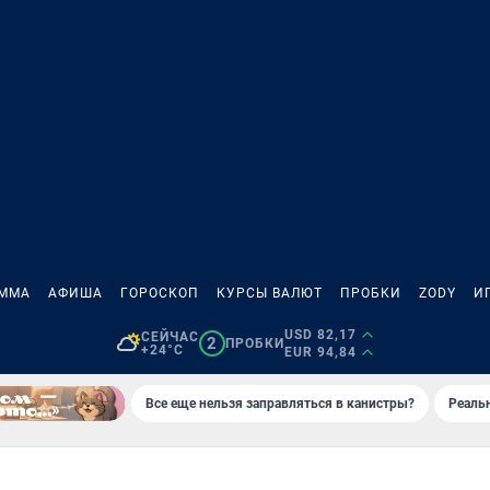
АММА
АФИША
ГОРОСКОП
КУРСЫ ВАЛЮТ
ПРОБКИ
ZODY
И
USD 82,17
СЕЙЧАС
2
ПРОБКИ
+24°C
EUR 94,84
Все еще нельзя заправляться в канистры?
Реаль