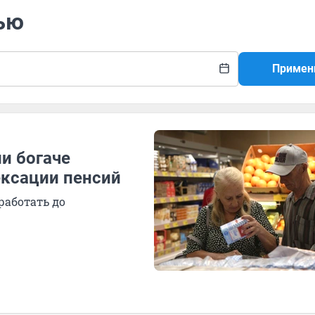
нью
Примен
и богаче
ексации пенсий
аботать до