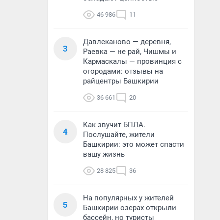
46 986
11
Давлеканово — деревня,
3
Раевка — не рай, Чишмы и
Кармаскалы — провинция с
огородами: отзывы на
райцентры Башкирии
36 661
20
Как звучит БПЛА.
4
Послушайте, жители
Башкирии: это может спасти
вашу жизнь
28 825
36
На популярных у жителей
5
Башкирии озерах открыли
бассейн, но туристы