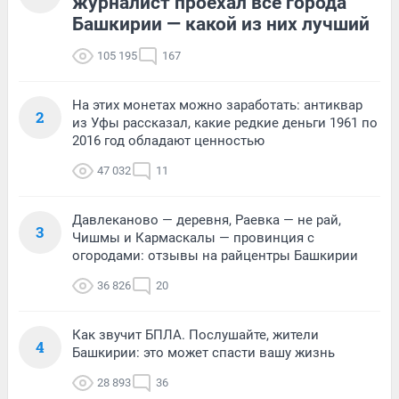
журналист проехал все города
Башкирии — какой из них лучший
105 195
167
На этих монетах можно заработать: антиквар
2
из Уфы рассказал, какие редкие деньги 1961 по
2016 год обладают ценностью
47 032
11
Давлеканово — деревня, Раевка — не рай,
3
Чишмы и Кармаскалы — провинция с
огородами: отзывы на райцентры Башкирии
36 826
20
Как звучит БПЛА. Послушайте, жители
4
Башкирии: это может спасти вашу жизнь
28 893
36