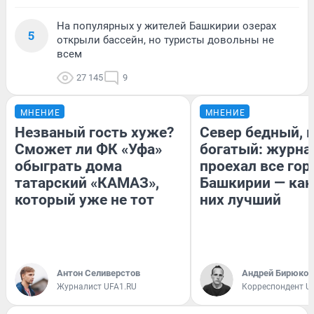
На популярных у жителей Башкирии озерах
5
открыли бассейн, но туристы довольны не
всем
27 145
9
МНЕНИЕ
МНЕНИЕ
Незваный гость хуже?
Север бедный, 
Сможет ли ФК «Уфа»
богатый: журна
обыграть дома
проехал все гор
татарский «КАМАЗ»,
Башкирии — как
который уже не тот
них лучший
Антон Селиверстов
Андрей Бирюков
Журналист UFA1.RU
Корреспондент U