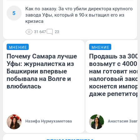
Как по заказу. За что убили директора крупного
5
завода Уфы, который в 90-х вытащил его из
кризиса
31 647
23
МНЕНИЕ
МНЕНИЕ
Почему Самара лучше
Продашь за 3000
Уфы: журналистка из
возьмут с 4000.
Башкирии впервые
нам готовит но
побывала на Волге и
налоговый зако
влюбилась
коснется импор
даже репетитор
Назифа Нурмухаметова
Анастасия Завг