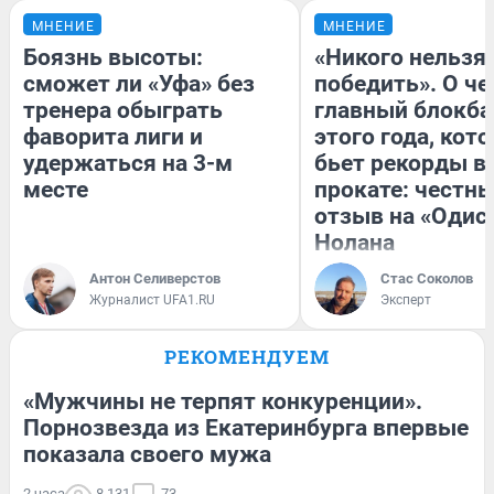
МНЕНИЕ
МНЕНИЕ
Боязнь высоты:
«Никого нельзя
сможет ли «Уфа» без
победить». О ч
тренера обыграть
главный блокба
фаворита лиги и
этого года, кот
удержаться на 3-м
бьет рекорды в
месте
прокате: честн
отзыв на «Одис
Нолана
Антон Селиверстов
Стас Соколов
Журналист UFA1.RU
Эксперт
РЕКОМЕНДУЕМ
«Мужчины не терпят конкуренции».
Порнозвезда из Екатеринбурга впервые
показала своего мужа
2 часа
8 131
73