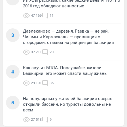
из Уфы рассказал, какие редкие деньги 1961 по
2016 год обладают ценностью
47 169
11
Давлеканово — деревня, Раевка — не рай,
3
Чишмы и Кармаскалы — провинция с
огородами: отзывы на райцентры Башкирии
37 211
20
Как звучит БПЛА. Послушайте, жители
4
Башкирии: это может спасти вашу жизнь
29 101
36
На популярных у жителей Башкирии озерах
5
открыли бассейн, но туристы довольны не
всем
27 513
9