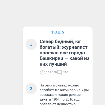
ТОП 5
Север бедный, юг
1
богатый: журналист
проехал все города
Башкирии — какой из
них лучший
103 059
166
На этих монетах можно
2
заработать: антиквар из Уфы
рассказал, какие редкие
деньги 1961 по 2016 год
обладают ценностью