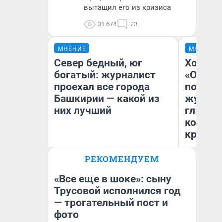
вытащил его из кризиса
31 674
23
МНЕНИЕ
МНЕНИЕ
Север бедный, юг
Хоть к
богатый: журналист
«Одисс
проехал все города
понрав
Башкирии — какой из
журнал
них лучший
главны
которы
критик
РЕКОМЕНДУЕМ
Андрей Бирюков
Ан
Корреспондент UFA1.RU
Жу
«Все еще в шоке»: сыну
Трусовой исполнился год
— трогательный пост и
фото