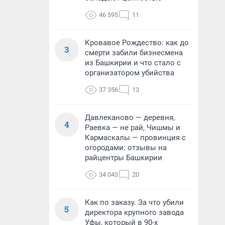
46 595
11
Кровавое Рождество: как до
3
смерти забили бизнесмена
из Башкирии и что стало с
организатором убийства
37 356
13
Давлеканово — деревня,
4
Раевка — не рай, Чишмы и
Кармаскалы — провинция с
огородами: отзывы на
райцентры Башкирии
34 043
20
Как по заказу. За что убили
5
директора крупного завода
Уфы, который в 90-х