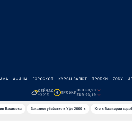
АММА
АФИША
ГОРОСКОП
КУРСЫ ВАЛЮТ
ПРОБКИ
ZODY
И
USD 80,93
СЕЙЧАС
4
ПРОБКИ
+25°C
EUR 93,19
ив Васимова
Заказное убийство в Уфе 2000-х
Кто в Башкирии зараб