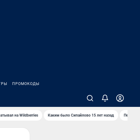
ГРЫ
ПРОМОКОДЫ
атывал на Wildberries
Каким было Сипайлово 15 лет назад
Пенсионе