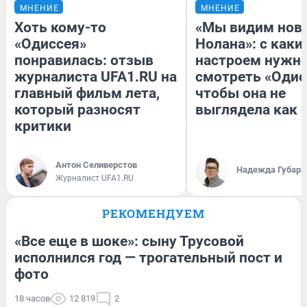
МНЕНИЕ
МНЕНИЕ
Хоть кому-то
«Мы видим нов
«Одиссея»
Нолана»: с каки
понравилась: отзыв
настроем нужн
журналиста UFA1.RU на
смотреть «Одис
главный фильм лета,
чтобы она не
который разносят
выглядела как 
критики
Антон Селиверстов
Надежда Губарь
Журналист UFA1.RU
РЕКОМЕНДУЕМ
«Все еще в шоке»: сыну Трусовой
исполнился год — трогательный пост и
фото
18 часов
12 819
2