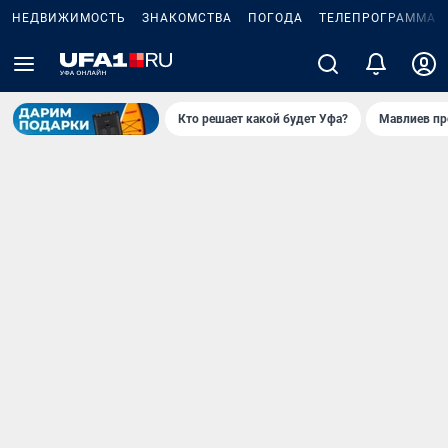
НЕДВИЖИМОСТЬ
ЗНАКОМСТВА
ПОГОДА
ТЕЛЕПРОГРАММА
Кто решает какой будет Уфа?
Мавлиев пр