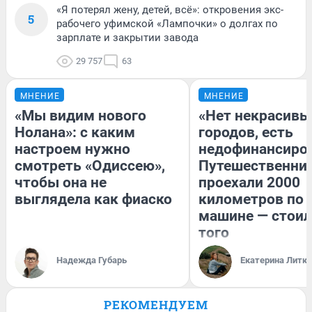
«Я потерял жену, детей, всё»: откровения экс-
5
рабочего уфимской «Лампочки» о долгах по
зарплате и закрытии завода
29 757
63
МНЕНИЕ
МНЕНИЕ
«Мы видим нового
«Нет некрасивы
Нолана»: с каким
городов, есть
настроем нужно
недофинансиро
смотреть «Одиссею»,
Путешественни
чтобы она не
проехали 2000
выглядела как фиаско
километров по 
машине — стоил
того
Надежда Губарь
Екатерина Литк
РЕКОМЕНДУЕМ