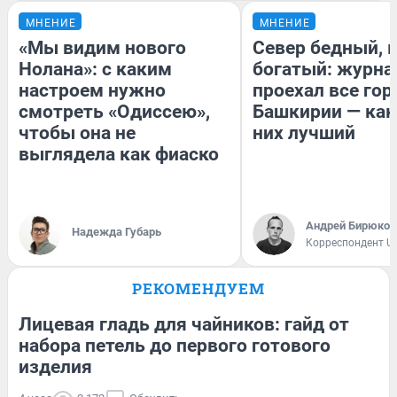
МНЕНИЕ
МНЕНИЕ
«Мы видим нового
Север бедный, 
Нолана»: с каким
богатый: журна
настроем нужно
проехал все гор
смотреть «Одиссею»,
Башкирии — как
чтобы она не
них лучший
выглядела как фиаско
Андрей Бирюков
Надежда Губарь
Корреспондент U
РЕКОМЕНДУЕМ
Лицевая гладь для чайников: гайд от
набора петель до первого готового
изделия