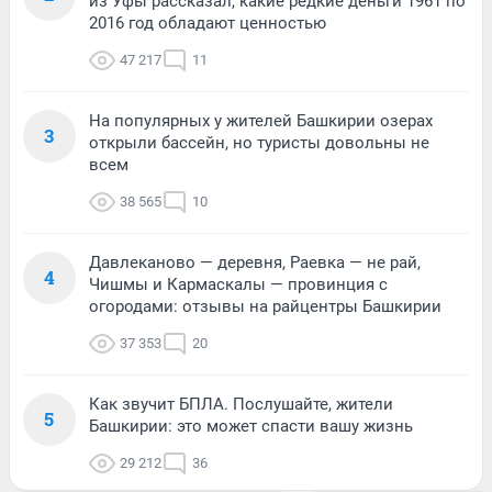
из Уфы рассказал, какие редкие деньги 1961 по
2016 год обладают ценностью
47 217
11
На популярных у жителей Башкирии озерах
3
открыли бассейн, но туристы довольны не
всем
38 565
10
Давлеканово — деревня, Раевка — не рай,
4
Чишмы и Кармаскалы — провинция с
огородами: отзывы на райцентры Башкирии
37 353
20
Как звучит БПЛА. Послушайте, жители
5
Башкирии: это может спасти вашу жизнь
29 212
36