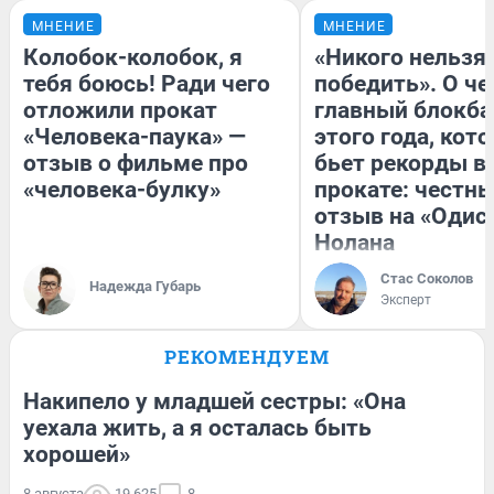
МНЕНИЕ
МНЕНИЕ
Колобок-колобок, я
«Никого нельзя
тебя боюсь! Ради чего
победить». О ч
отложили прокат
главный блокба
«Человека-паука» —
этого года, кот
отзыв о фильме про
бьет рекорды в
«человека-булку»
прокате: честн
отзыв на «Одис
Нолана
Стас Соколов
Надежда Губарь
Эксперт
РЕКОМЕНДУЕМ
Накипело у младшей сестры: «Она
уехала жить, а я осталась быть
хорошей»
8 августа
19 625
8