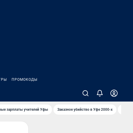
ГРЫ
ПРОМОКОДЫ
ные зарплаты учителей Уфы
Заказное убийство в Уфе 2000-х
Каким