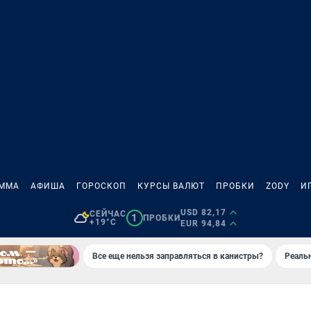
АММА
АФИША
ГОРОСКОП
КУРСЫ ВАЛЮТ
ПРОБКИ
ZODY
И
USD 82,17
СЕЙЧАС
1
ПРОБКИ
+19°C
EUR 94,84
Все еще нельзя заправляться в канистры?
Реаль