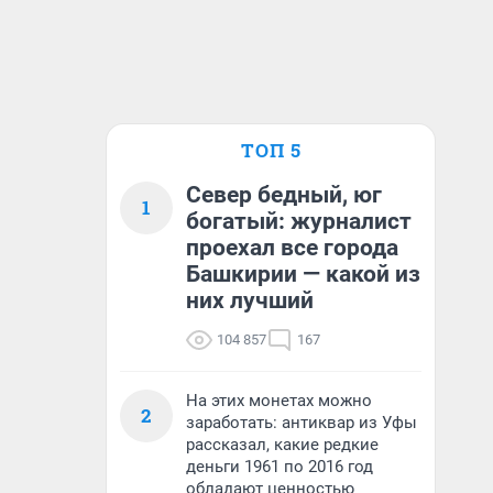
ТОП 5
Север бедный, юг
1
богатый: журналист
проехал все города
Башкирии — какой из
них лучший
104 857
167
На этих монетах можно
2
заработать: антиквар из Уфы
рассказал, какие редкие
деньги 1961 по 2016 год
обладают ценностью