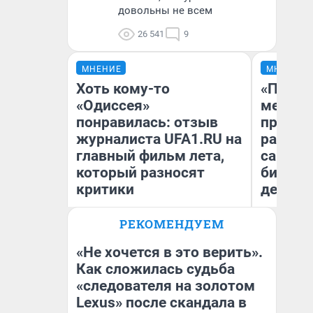
довольны не всем
26 541
9
МНЕНИЕ
МНЕНИЕ
Хоть кому-то
«Покуп
«Одиссея»
мешке»
понравилась: отзыв
предпр
журналиста UFA1.RU на
рассказ
главный фильм лета,
самом 
который разносят
бизнес
критики
дешевы
РЕКОМЕНДУЕМ
На
Антон Селиверстов
От
Журналист UFA1.RU
де
«Не хочется в это верить».
Как сложилась судьба
«следователя на золотом
Lexus» после скандала в