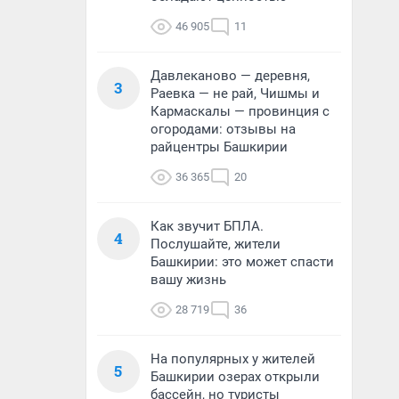
46 905
11
Давлеканово — деревня,
3
Раевка — не рай, Чишмы и
Кармаскалы — провинция с
огородами: отзывы на
райцентры Башкирии
36 365
20
Как звучит БПЛА.
4
Послушайте, жители
Башкирии: это может спасти
вашу жизнь
28 719
36
На популярных у жителей
5
Башкирии озерах открыли
бассейн, но туристы