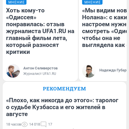
МНЕНИЕ
МНЕНИЕ
Хоть кому-то
«Мы видим нов
«Одиссея»
Нолана»: с каки
понравилась: отзыв
настроем нужн
журналиста UFA1.RU на
смотреть «Одис
главный фильм лета,
чтобы она не
который разносят
выглядела как 
критики
Антон Селиверстов
Надежда Губарь
Журналист UFA1.RU
РЕКОМЕНДУЕМ
«Плохо, как никогда до этого»: таролог
о судьбе Кузбасса и его жителей в
августе
18 часов
14 018
17