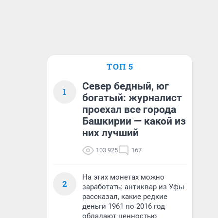
ТОП 5
Север бедный, юг
1
богатый: журналист
проехал все города
Башкирии — какой из
них лучший
103 925
167
На этих монетах можно
2
заработать: антиквар из Уфы
рассказал, какие редкие
деньги 1961 по 2016 год
обладают ценностью