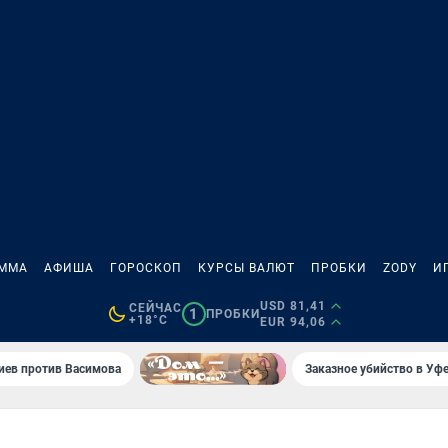
АММА
АФИША
ГОРОСКОП
КУРСЫ ВАЛЮТ
ПРОБКИ
ZODY
И
USD 81,41
СЕЙЧАС
1
ПРОБКИ
+18°C
EUR 94,06
иев против Васимова
Заказное убийство в Уфе