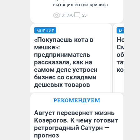
вытащил его из кризиса
31 770
23
МНЕНИЕ
МНЕНИЕ
«Покупаешь кота в
Незван
мешке»:
Сможет
предприниматель
обыгра
рассказала, как на
татарс
самом деле устроен
которы
бизнес со складами
дешевых товаров
РЕКОМЕНДУЕМ
Наталья Шорохова
Ан
Открыла кофейную точку на
Жу
деньги соцразвития
Август перевернет жизнь
Козерогов. К чему готовит
ретроградный Сатурн —
прогноз