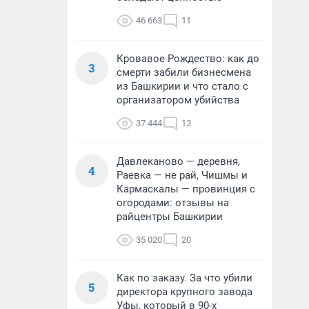
46 663
11
Кровавое Рождество: как до
3
смерти забили бизнесмена
из Башкирии и что стало с
организатором убийства
37 444
13
Давлеканово — деревня,
4
Раевка — не рай, Чишмы и
Кармаскалы — провинция с
огородами: отзывы на
райцентры Башкирии
35 020
20
Как по заказу. За что убили
5
директора крупного завода
Уфы, который в 90-х