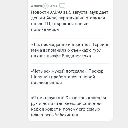
4 часа
3 501
1
Новости ХМАО за 5 августа: муж дает
деньги Айзе, вартовчанин оголился
возле ТЦ, откроются новые
поликлиники
«Так неожиданно и приятно». Героиня
мема вспомнила о съемках с гуру
пикапа в кафе Владивостока
«Четырех мужей потеряла»: Прохор
Шаляпин проболтался о новой
возлюбленной
«Я не жалуюсь». Строитель лишился
рук и ног и стал звездой соцсетей:
как он живет и почему его семью
искал весь Узбекистан