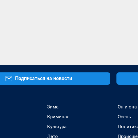
Подписаться на новости
Зима
Он и она
Криминал
Осень
Культура
Политик
Лето
Происше