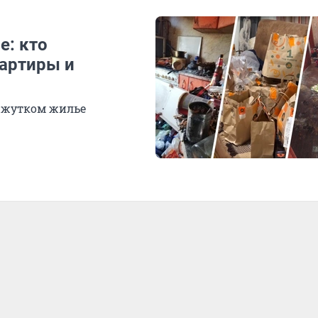
е: кто
вартиры и
м жутком жилье