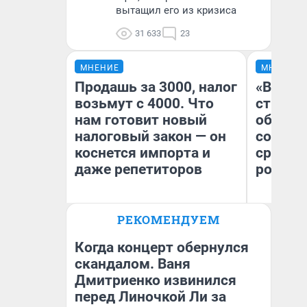
вытащил его из кризиса
31 633
23
МНЕНИЕ
МНЕНИЕ
Продашь за 3000, налог
«В 199
возьмут с 4000. Что
строит
нам готовит новый
обвали
налоговый закон — он
советс
коснется импорта и
сравни
даже репетиторов
россий
Ол
РЕКОМЕНДУЕМ
Бл
Анастасия Завгородняя
вл
би
Когда концерт обернулся
скандалом. Ваня
Дмитриенко извинился
перед Линочкой Ли за