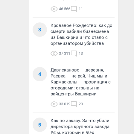
46 566
11
Кровавое Рождество: как до
3
смерти забили бизнесмена
из Башкирии и что стало с
организатором убийства
37 311
13
Давлеканово — деревня,
4
Раевка — не рай, Чишмы и
Кармаскалы — провинция с
огородами: отзывы на
райцентры Башкирии
33 019
20
Как по заказу. За что убили
5
директора крупного завода
Уфы, который в 90-х