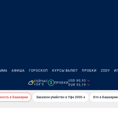
АММА
АФИША
ГОРОСКОП
КУРСЫ ВАЛЮТ
ПРОБКИ
ZODY
И
USD 80,93
СЕЙЧАС
3
ПРОБКИ
+24°C
EUR 93,19
сность в Башкирии
Заказное убийство в Уфе 2000-х
Кто в Башкирии 