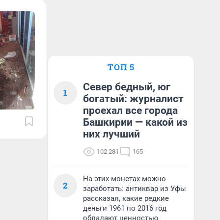
ТОП 5
Север бедный, юг
1
богатый: журналист
проехал все города
Башкирии — какой из
них лучший
102 281
165
На этих монетах можно
2
заработать: антиквар из Уфы
рассказал, какие редкие
деньги 1961 по 2016 год
обладают ценностью