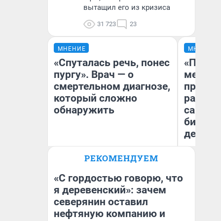
вытащил его из кризиса
31 723
23
МНЕНИЕ
МНЕНИЕ
«Спуталась речь, понес
«Покуп
пургу». Врач — о
мешке»
смертельном диагнозе,
предпр
который сложно
рассказ
обнаружить
самом 
бизнес
дешевы
Ирина Волкова
РЕКОМЕНДУЕМ
На
Главврач клиники
«Реабилитация доктора
От
Волковой»
де
«С гордостью говорю, что
я деревенский»: зачем
северянин оставил
нефтяную компанию и