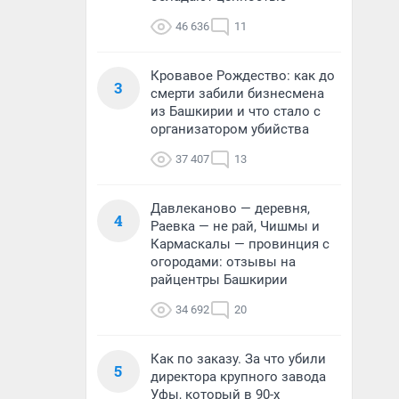
46 636
11
Кровавое Рождество: как до
3
смерти забили бизнесмена
из Башкирии и что стало с
организатором убийства
37 407
13
Давлеканово — деревня,
4
Раевка — не рай, Чишмы и
Кармаскалы — провинция с
огородами: отзывы на
райцентры Башкирии
34 692
20
Как по заказу. За что убили
5
директора крупного завода
Уфы, который в 90-х