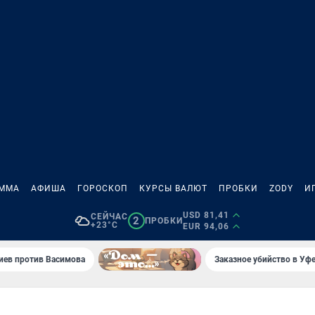
АММА
АФИША
ГОРОСКОП
КУРСЫ ВАЛЮТ
ПРОБКИ
ZODY
И
USD 81,41
СЕЙЧАС
2
ПРОБКИ
+23°C
EUR 94,06
иев против Васимова
Заказное убийство в Уфе