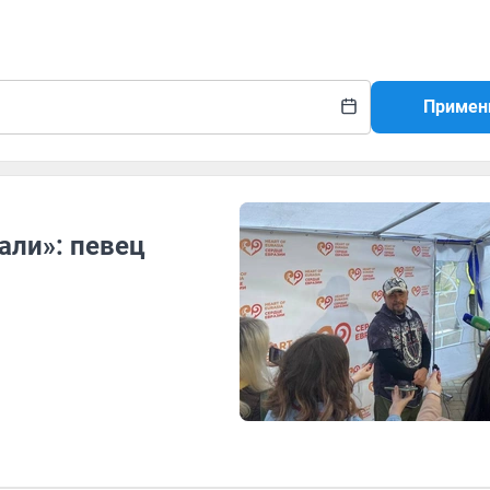
Примен
али»: певец