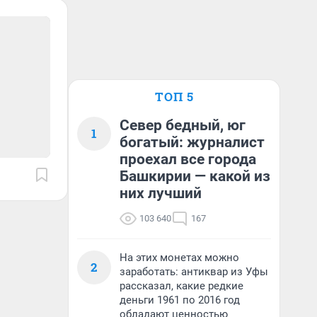
ТОП 5
Север бедный, юг
1
богатый: журналист
проехал все города
Башкирии — какой из
них лучший
103 640
167
На этих монетах можно
2
заработать: антиквар из Уфы
рассказал, какие редкие
деньги 1961 по 2016 год
обладают ценностью