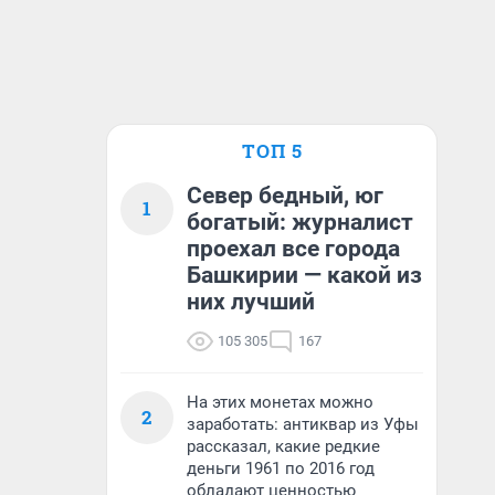
ТОП 5
Север бедный, юг
1
богатый: журналист
проехал все города
Башкирии — какой из
них лучший
105 305
167
На этих монетах можно
2
заработать: антиквар из Уфы
рассказал, какие редкие
деньги 1961 по 2016 год
обладают ценностью