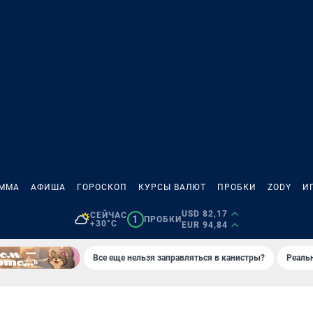
АММА
АФИША
ГОРОСКОП
КУРСЫ ВАЛЮТ
ПРОБКИ
ZODY
И
USD 82,17
СЕЙЧАС
1
ПРОБКИ
+30°C
EUR 94,84
Все еще нельзя заправляться в канистры?
Реаль