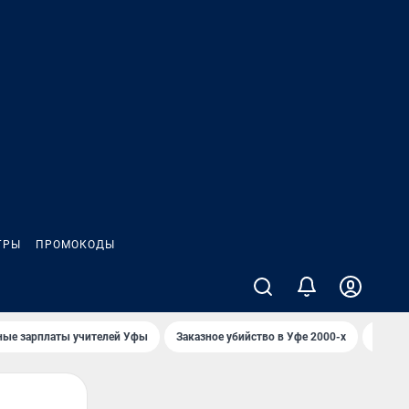
ГРЫ
ПРОМОКОДЫ
ные зарплаты учителей Уфы
Заказное убийство в Уфе 2000-х
Каким