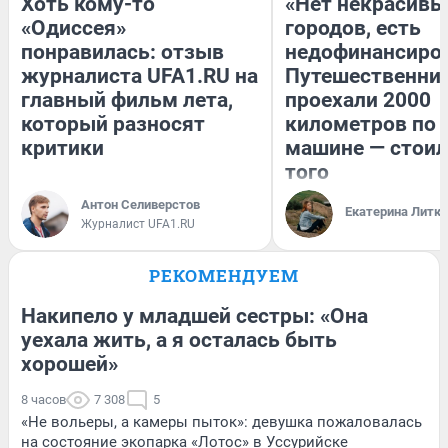
Хоть кому-то
«Нет некрасивы
«Одиссея»
городов, есть
понравилась: отзыв
недофинансиро
журналиста UFA1.RU на
Путешественни
главный фильм лета,
проехали 2000
который разносят
километров по 
критики
машине — стоил
того
Антон Селиверстов
Екатерина Литк
Журналист UFA1.RU
РЕКОМЕНДУЕМ
Накипело у младшей сестры: «Она
уехала жить, а я осталась быть
хорошей»
8 часов
7 308
5
«Не вольеры, а камеры пыток»: девушка пожаловалась
на состояние экопарка «Лотос» в Уссурийске