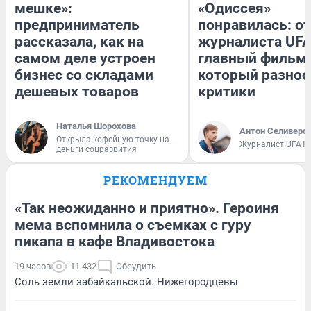
мешке»:
«Одиссея»
предприниматель
понравилась: о
рассказала, как на
журналиста UFA
самом деле устроен
главный фильм 
бизнес со складами
который разнос
дешевых товаров
критики
Наталья Шорохова
Антон Селиверс
Открыла кофейную точку на
Журналист UFA1.
деньги соцразвития
РЕКОМЕНДУЕМ
«Так неожиданно и приятно». Героиня
мема вспомнила о съемках с гуру
пикапа в кафе Владивостока
19 часов
11 432
Обсудить
Соль земли забайкальской. Нижегородцевы