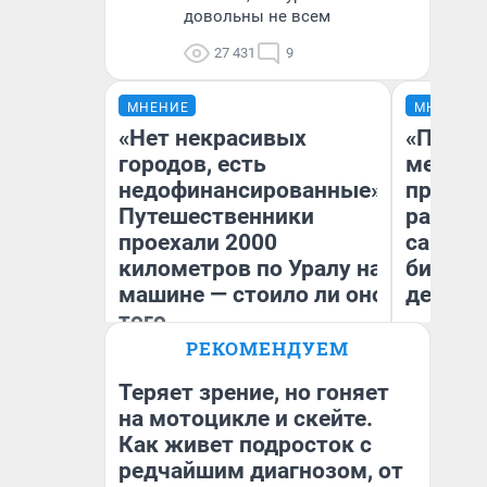
довольны не всем
27 431
9
МНЕНИЕ
МНЕНИЕ
«Нет некрасивых
«Покуп
городов, есть
мешке»
недофинансированные».
предпр
Путешественники
рассказ
проехали 2000
самом 
километров по Уралу на
бизнес
машине — стоило ли оно
дешевы
того
РЕКОМЕНДУЕМ
На
Екатерина Литкевич
От
де
Теряет зрение, но гоняет
на мотоцикле и скейте.
Как живет подросток с
редчайшим диагнозом, от