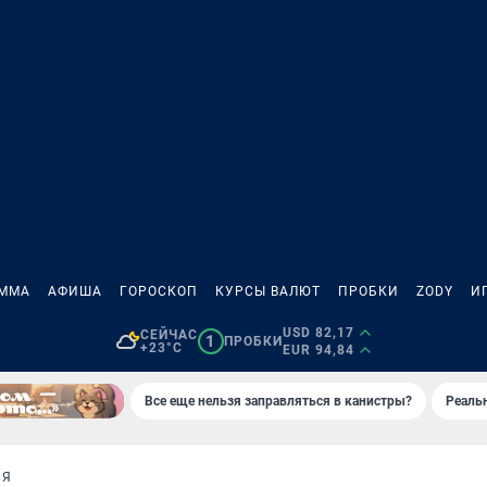
АММА
АФИША
ГОРОСКОП
КУРСЫ ВАЛЮТ
ПРОБКИ
ZODY
И
USD 82,17
СЕЙЧАС
1
ПРОБКИ
+23°C
EUR 94,84
Все еще нельзя заправляться в канистры?
Реаль
ИЯ