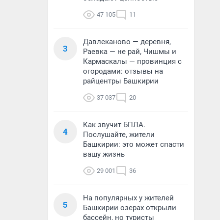
47 105
11
Давлеканово — деревня,
3
Раевка — не рай, Чишмы и
Кармаскалы — провинция с
огородами: отзывы на
райцентры Башкирии
37 037
20
Как звучит БПЛА.
4
Послушайте, жители
Башкирии: это может спасти
вашу жизнь
29 001
36
На популярных у жителей
5
Башкирии озерах открыли
бассейн, но туристы