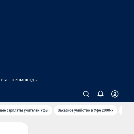
ГРЫ
ПРОМОКОДЫ
ные зарплаты учителей Уфы
Заказное убийство в Уфе 2000-х
Каким