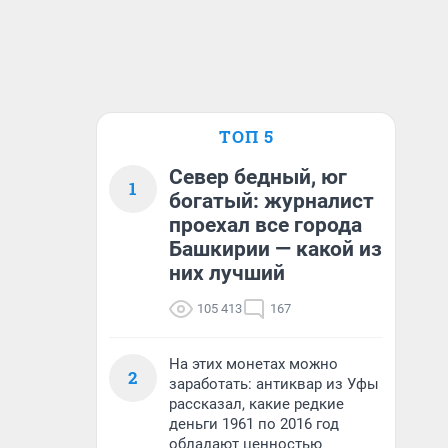
ТОП 5
Север бедный, юг
1
богатый: журналист
проехал все города
Башкирии — какой из
них лучший
105 413
167
На этих монетах можно
2
заработать: антиквар из Уфы
рассказал, какие редкие
деньги 1961 по 2016 год
обладают ценностью