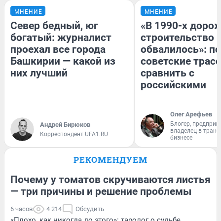
МНЕНИЕ
МНЕНИЕ
Север бедный, юг
«В 1990-х доро
богатый: журналист
строительство 
проехал все города
обвалилось»: п
Башкирии — какой из
советские трас
них лучший
сравнить с
российскими
Олег Арефьев
Блогер, предприн
Андрей Бирюков
владелец в тран
Корреспондент UFA1.RU
бизнесе
РЕКОМЕНДУЕМ
Почему у томатов скручиваются листья
— три причины и решение проблемы
6 часов
4 214
Обсудить
«Плохо, как никогда до этого»: таролог о судьбе