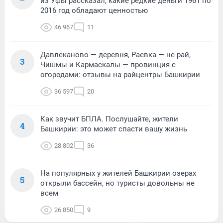
из Уфы рассказал, какие редкие деньги 1961 по
2016 год обладают ценностью
46 967
11
Давлеканово — деревня, Раевка — не рай,
3
Чишмы и Кармаскалы — провинция с
огородами: отзывы на райцентры Башкирии
36 597
20
Как звучит БПЛА. Послушайте, жители
4
Башкирии: это может спасти вашу жизнь
28 802
36
На популярных у жителей Башкирии озерах
5
открыли бассейн, но туристы довольны не
всем
26 850
9