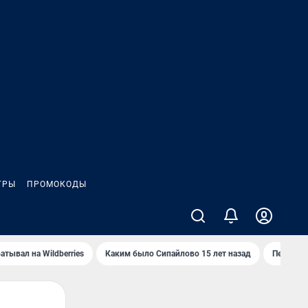
ГРЫ
ПРОМОКОДЫ
атывал на Wildberries
Каким было Сипайлово 15 лет назад
Пенсионе