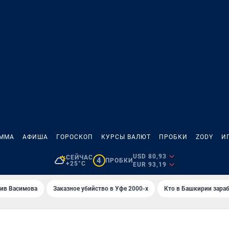
АММА
АФИША
ГОРОСКОП
КУРСЫ ВАЛЮТ
ПРОБКИ
ZODY
И
USD 80,93
СЕЙЧАС
4
ПРОБКИ
+25°C
EUR 93,19
ив Васимова
Заказное убийство в Уфе 2000-х
Кто в Башкирии зараб