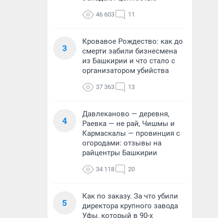
46 603
11
Кровавое Рождество: как до
3
смерти забили бизнесмена
из Башкирии и что стало с
организатором убийства
37 363
13
Давлеканово — деревня,
4
Раевка — не рай, Чишмы и
Кармаскалы — провинция с
огородами: отзывы на
райцентры Башкирии
34 118
20
Как по заказу. За что убили
5
директора крупного завода
Уфы, который в 90-х