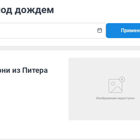
 под дождем
Примен
ни из Питера