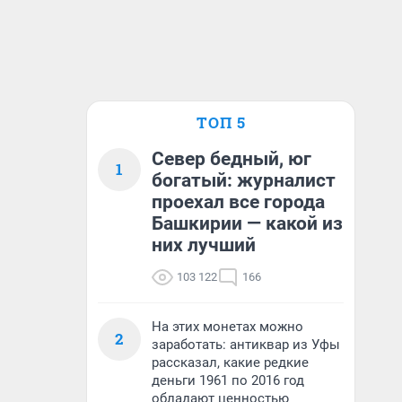
ТОП 5
Север бедный, юг
1
богатый: журналист
проехал все города
Башкирии — какой из
них лучший
103 122
166
На этих монетах можно
2
заработать: антиквар из Уфы
рассказал, какие редкие
деньги 1961 по 2016 год
обладают ценностью