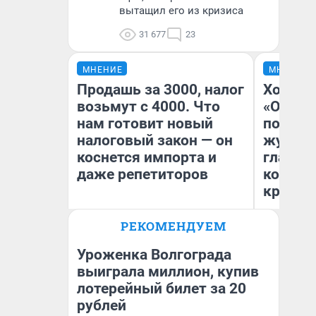
вытащил его из кризиса
31 677
23
МНЕНИЕ
МНЕНИЕ
Продашь за 3000, налог
Хоть к
возьмут с 4000. Что
«Одисс
нам готовит новый
понрав
налоговый закон — он
журнал
коснется импорта и
главны
даже репетиторов
которы
критик
РЕКОМЕНДУЕМ
Ан
Анастасия Завгородняя
Жу
Уроженка Волгограда
выиграла миллион, купив
лотерейный билет за 20
рублей