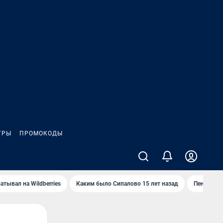
ГРЫ
ПРОМОКОДЫ
атывал на Wildberries
Каким было Сипалово 15 лет назад
Пенсионер