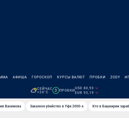
АММА
АФИША
ГОРОСКОП
КУРСЫ ВАЛЮТ
ПРОБКИ
ZODY
И
USD 80,93
СЕЙЧАС
3
ПРОБКИ
+24°C
EUR 93,19
ив Васимова
Заказное убийство в Уфе 2000-х
Кто в Башкирии зараб