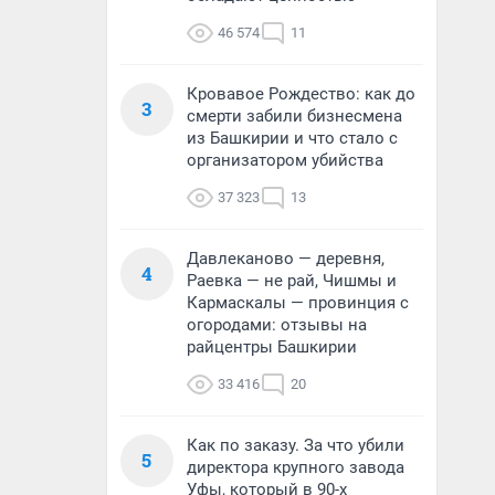
46 574
11
Кровавое Рождество: как до
3
смерти забили бизнесмена
из Башкирии и что стало с
организатором убийства
37 323
13
Давлеканово — деревня,
4
Раевка — не рай, Чишмы и
Кармаскалы — провинция с
огородами: отзывы на
райцентры Башкирии
33 416
20
Как по заказу. За что убили
5
директора крупного завода
Уфы, который в 90-х