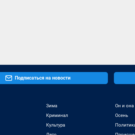
Подписаться на новости
Зима
Он и она
Криминал
Осень
Культура
Политик
Лето
Происше