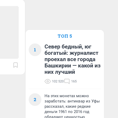
ТОП 5
Север бедный, юг
1
богатый: журналист
проехал все города
Башкирии — какой из
них лучший
102 520
165
На этих монетах можно
2
заработать: антиквар из Уфы
рассказал, какие редкие
деньги 1961 по 2016 год
обладают ценностью