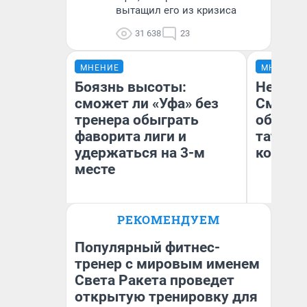
вытащил его из кризиса
31 638
23
МНЕНИЕ
МНЕНИЕ
Боязнь высоты:
Незван
сможет ли «Уфа» без
Сможет
тренера обыграть
обыгра
фаворита лиги и
татарс
удержаться на 3-м
которы
месте
РЕКОМЕНДУЕМ
Антон Селиверстов
Ан
Журналист UFA1.RU
Жу
Популярный фитнес-
тренер с мировым именем
Света Ракета проведет
открытую тренировку для