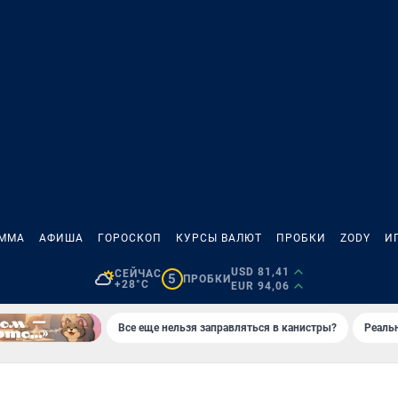
АММА
АФИША
ГОРОСКОП
КУРСЫ ВАЛЮТ
ПРОБКИ
ZODY
И
USD 81,41
СЕЙЧАС
5
ПРОБКИ
+28°C
EUR 94,06
Все еще нельзя заправляться в канистры?
Реаль