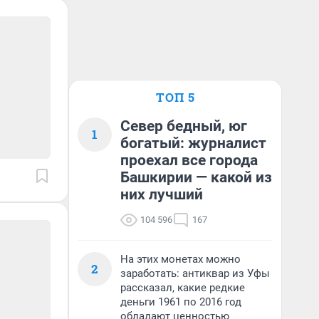
ТОП 5
Север бедный, юг
1
богатый: журналист
проехал все города
Башкирии — какой из
них лучший
104 596
167
На этих монетах можно
2
заработать: антиквар из Уфы
рассказал, какие редкие
деньги 1961 по 2016 год
обладают ценностью