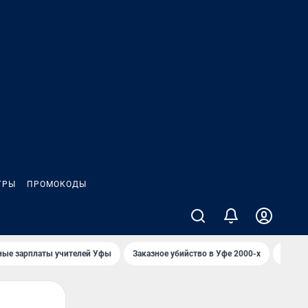
ГРЫ
ПРОМОКОДЫ
ные зарплаты учителей Уфы
Заказное убийство в Уфе 2000-х
Каким