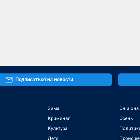
Подписаться на новости
Зима
Он и она
Криминал
Осень
Культура
Политик
Лето
Происше