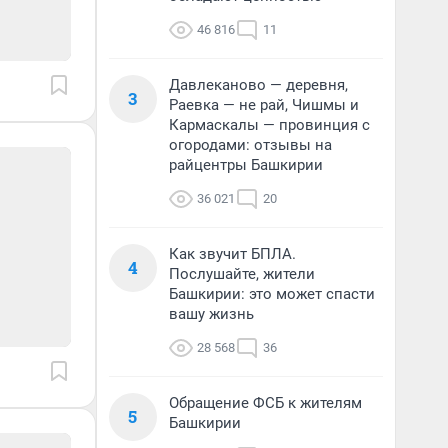
46 816
11
Давлеканово — деревня,
3
Раевка — не рай, Чишмы и
Кармаскалы — провинция с
огородами: отзывы на
райцентры Башкирии
36 021
20
Как звучит БПЛА.
4
Послушайте, жители
Башкирии: это может спасти
вашу жизнь
28 568
36
Обращение ФСБ к жителям
5
Башкирии