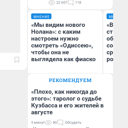
22 657
118
МНЕНИЕ
МНЕНИЕ
«Мы видим нового
«В 199
Нолана»: с каким
строит
настроем нужно
обвали
смотреть «Одиссею»,
советс
чтобы она не
сравни
выглядела как фиаско
россий
Ол
РЕКОМЕНДУЕМ
Бл
Надежда Губарь
вл
би
«Плохо, как никогда до
этого»: таролог о судьбе
Кузбасса и его жителей в
августе
5 минут
80
Обсудить