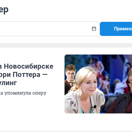
ер
Примен
в Новосибирске
рри Поттера —
улинг
ца упомянула оперу